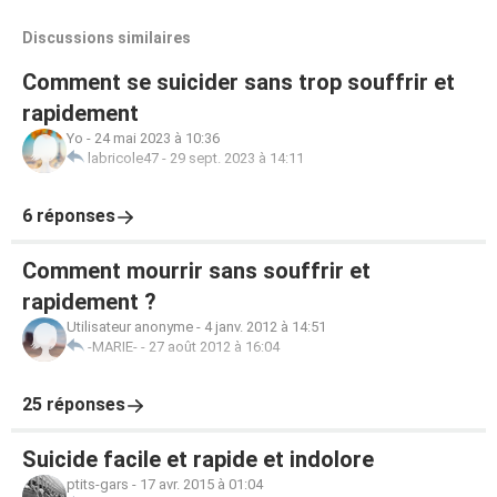
Discussions similaires
Comment se suicider sans trop souffrir et
rapidement
Yo
-
24 mai 2023 à 10:36
labricole47
-
29 sept. 2023 à 14:11
6 réponses
Comment mourrir sans souffrir et
rapidement ?
Utilisateur anonyme
-
4 janv. 2012 à 14:51
-MARIE-
-
27 août 2012 à 16:04
25 réponses
Suicide facile et rapide et indolore
ptits-gars
-
17 avr. 2015 à 01:04