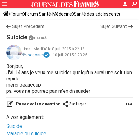
Forum
Forum Santé-Médecine
Santé des adolescents
Sujet Précédent
Sujet Suivant
Suicide
Fermé
Lima
-
Modifié le 8 juil. 2015 à 22:12
begonie
-
10 juil. 2015 à 23:25
Bonjour,
J'ai 14 ans je veux me suicider quelqu'un aurai une solution
rapide
merci beaucoup
ps: vous ne pourrez pas m'en dissuader
Posez votre question
Partager
A voir également:
Suicide
Maladie du suicide