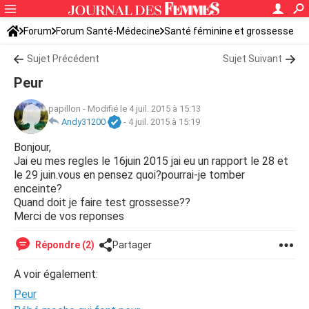
Forum
Forum Santé-Médecine
Santé féminine et grossesse
Ovulation
Sujet Précédent
Sujet Suivant
Peur
papillon
-
Modifié le 4 juil. 2015 à 15:13
Andy31200
-
4 juil. 2015 à 15:19
Bonjour,
Jai eu mes regles le 16juin 2015 jai eu un rapport le 28 et
le 29 juin.vous en pensez quoi?pourrai-je tomber
enceinte?
Quand doit je faire test grossesse??
Merci de vos reponses
Répondre (2)
Partager
A voir également:
Peur