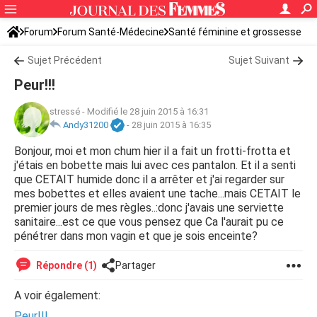
Forum
Forum Santé-Médecine
Santé féminine et grossesse
Tomber enceinte
Sujet Précédent
Sujet Suivant
Peur!!!
stressé
-
Modifié le 28 juin 2015 à 16:31
Andy31200
-
28 juin 2015 à 16:35
Bonjour, moi et mon chum hier il a fait un frotti-frotta et
j'étais en bobette mais lui avec ces pantalon. Et il a senti
que CETAIT humide donc il a arrêter et j'ai regarder sur
mes bobettes et elles avaient une tache...mais CETAIT le
premier jours de mes règles..:donc j'avais une serviette
sanitaire...est ce que vous pensez que Ca l'aurait pu ce
pénétrer dans mon vagin et que je sois enceinte?
Répondre (1)
Partager
A voir également:
Peur!!!