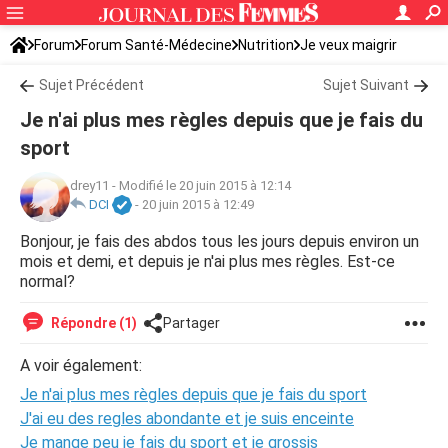
Forum
Forum Santé-Médecine
Nutrition
Je veux maigrir
Sujet Précédent
Sujet Suivant
Je n'ai plus mes règles depuis que je fais du
sport
drey11
-
Modifié le 20 juin 2015 à 12:14
DCI
-
20 juin 2015 à 12:49
Bonjour, je fais des abdos tous les jours depuis environ un
mois et demi, et depuis je n'ai plus mes règles. Est-ce
normal?
Répondre (1)
Partager
A voir également:
Je n'ai plus mes règles depuis que je fais du sport
J'ai eu des regles abondante et je suis enceinte
Je mange peu je fais du sport et je grossis