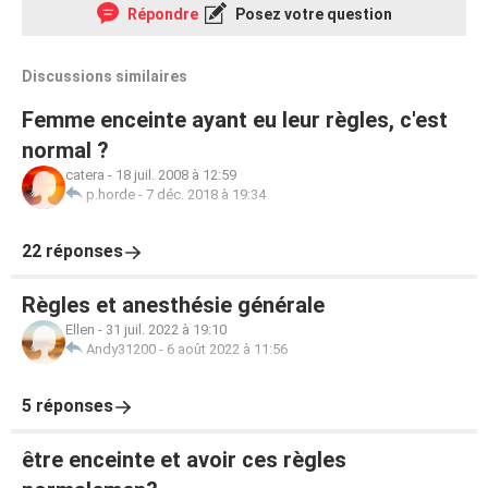
Répondre
Posez votre question
Discussions similaires
Femme enceinte ayant eu leur règles, c'est
normal ?
catera
-
18 juil. 2008 à 12:59
p.horde
-
7 déc. 2018 à 19:34
22 réponses
Règles et anesthésie générale
Ellen
-
31 juil. 2022 à 19:10
Andy31200
-
6 août 2022 à 11:56
5 réponses
être enceinte et avoir ces règles