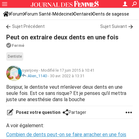
Forum
Forum Santé-Médecine
Dentaire
Dents de sagesse
Sujet Précédent
Sujet Suivant
Peut on extraire deux dents en une fois
Fermé
Dentiste
oyarijoey
-
Modifié le 17 juin 2015 à 10:41
Alien_1140
-
30 avr. 2022 à 13:31
Bonjour, le dentiste veut m'enlever deux dents en une
seule fois. Est ce sans risque? Et je penses qu'il mettra
juste une anesthésie dans la bouche
Posez votre question
Partager
A voir également:
Combien de dents peut-on se faire arracher en une fois