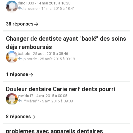
dino1000
-
14 mai 2015 à 16:28
lafouine.
-
14 mai 2015 à 18:41
38 réponses
Changer de dentiste ayant "baclé" des soins
déja remboursés
babble
-
25 août 2015 à 08:46
p.horde
-
25 août 2015 à 09:18
1 réponse
Douleur dentaire Carie nerf dents pourri
yovidu17
-
4 avr. 2015 à 00:05
^^Mârïe^^
-
5 avr. 2015 à 09:08
8 réponses
problemes avec appareils dentaires