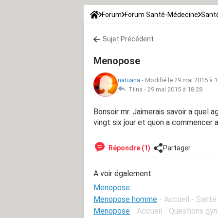
Forum
Forum Santé-Médecine
Santé
Sujet Précédent
Menopose
natuana
-
Modifié le 29 mai 2015 à 1
Tiina -
29 mai 2015 à 18:28
Bonsoir mr. Jaimerais savoir a quel 
vingt six jour et quon a commencer a
Répondre (1)
Partager
A voir également:
Menopose
Menopose homme
- Accueil - Sant
Menopose
- Accueil - Questions gy