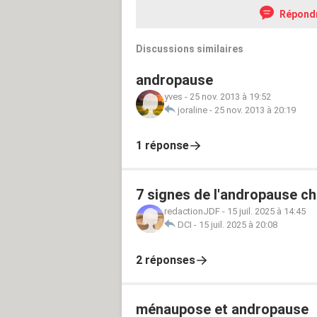
Répond
Discussions similaires
andropause
yves
-
25 nov. 2013 à 19:52
joraline
-
25 nov. 2013 à 20:19
1 réponse
7 signes de l'andropause c
redactionJDF
-
15 juil. 2025 à 14:45
DCI
-
15 juil. 2025 à 20:08
2 réponses
ménaupose et andropause