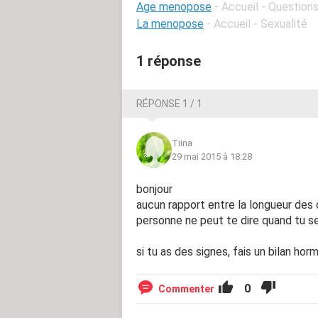
Age menopose
- Accueil - Question
La menopose
- Accueil - Sexualité
1 réponse
RÉPONSE 1 / 1
Tiina
29 mai 2015 à 18:28
bonjour
aucun rapport entre la longueur des
personne ne peut te dire quand tu 
si tu as des signes, fais un bilan hor
0
Commenter