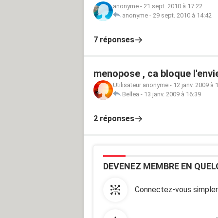
anonyme
-
21 sept. 2010 à 17:22
anonyme
-
29 sept. 2010 à 14:42
7 réponses
menopose , ca bloque l'envie
Utilisateur anonyme
-
12 janv. 2009 à 
Bellea
-
13 janv. 2009 à 16:39
2 réponses
DEVENEZ MEMBRE EN QUEL
Connectez-vous simplem