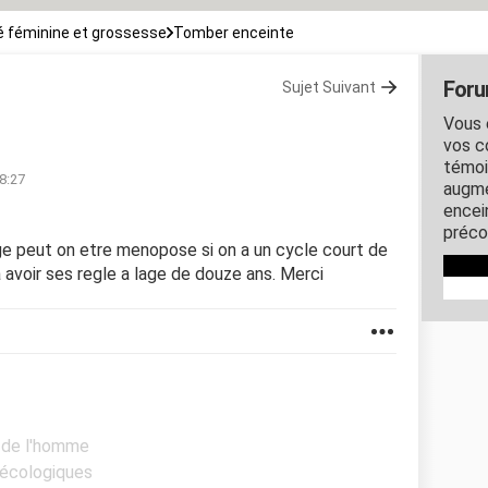
 féminine et grossesse
Tomber enceinte
Foru
Sujet Suivant
Vous 
vos c
témoi
8:27
augme
encein
préco
age peut on etre menopose si on a un cycle court de
 avoir ses regle a lage de douze ans. Merci
é de l'homme
nécologiques