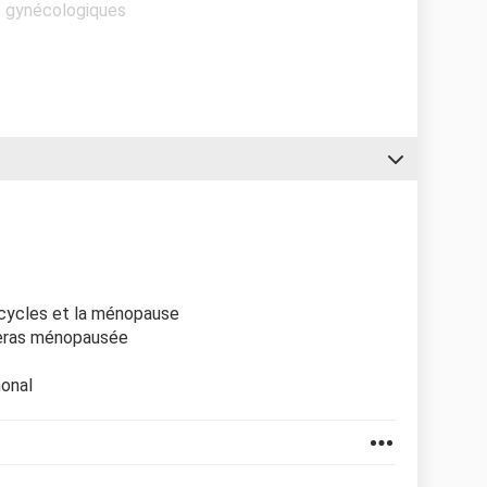
s gynécologiques
 cycles et la ménopause
seras ménopausée
monal