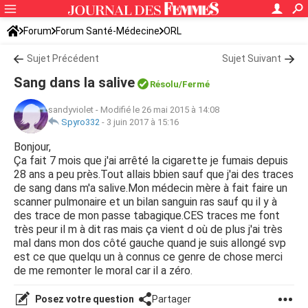
Forum
Forum Santé-Médecine
ORL
Sujet Précédent
Sujet Suivant
Sang dans la salive
Résolu/Fermé
sandyviolet
-
Modifié le 26 mai 2015 à 14:08
Spyro332
-
3 juin 2017 à 15:16
Bonjour,
Ça fait 7 mois que j'ai arrêté la cigarette je fumais depuis
28 ans a peu près.Tout allais bbien sauf que j'ai des traces
de sang dans m'a salive.Mon médecin mère à fait faire un
scanner pulmonaire et un bilan sanguin ras sauf qu il y à
des trace de mon passe tabagique.CES traces me font
très peur il m à dit ras mais ça vient d où de plus j'ai très
mal dans mon dos côté gauche quand je suis allongé svp
est ce que quelqu un à connus ce genre de chose merci
de me remonter le moral car il a zéro.
Posez votre question
Partager