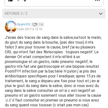
RÉPONSE 2 / 3
Spyro332
126
3 juin 2017 à 15:16
J'avais des traces de sang dans la salive,surtout le matin,
du gout du sang dans la bouche, (pas des toux) il m'a
fallut 3 ans pour trouver la cause, bref j'ai eu plusieurs
ORL qui m'ont fait des fibriscopies : toujours negatif. Le
dernier Orl etait competent il m'a référé à un
pnoumologue et un gastro, radio pneumo: negatif, le
gastro m'a fait une gastroscopie et une biopsie resultat :
Positif!!!! infection par la bactérie H pylori j`ai pris des
antibiotiques specifiques pour l`eradiquer, apres 15 jrs de
traitement, le sang a disparu une fois pour tout et j en ai
plus le gout du sang dans la salive, donc si vous avez du
sang dans la salive consulter un orl si c est negatif un
pneumo et un gastro surement vous aller touver la cause
☺️// il faut consulter en premier un pneumo si vous avez
du sang quand vous tousser (c etait pas mon cas)