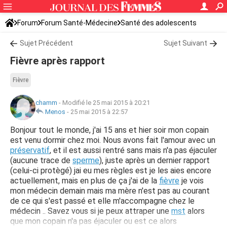
Forum
Forum Santé-Médecine
Santé des adolescents
Sujet Précédent
Sujet Suivant
Fièvre après rapport
Fièvre
chamm
-
Modifié le 25 mai 2015 à 20:21
Menos
-
25 mai 2015 à 22:57
Bonjour tout le monde, j'ai 15 ans et hier soir mon copain
est venu dormir chez moi. Nous avons fait l'amour avec un
préservatif
, et il est aussi rentré sans mais n'a pas éjaculer
(aucune trace de
sperme
), juste après un dernier rapport
(celui-ci protègé) jai eu mes règles est je les aies encore
actuellement, mais en plus de ça j'ai de la
fièvre
je vois
mon médecin demain mais ma mère n'est pas au courant
de ce qui s'est passé et elle m'accompagne chez le
médecin .. Savez vous si je peux attraper une
mst
alors
que mon copain n'a pas éjaculer ou est ce alors