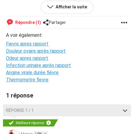
simplement une maladie banale ? Avant ça, nous avions
Afficher la suite
déjà eu un rapport où le préservatif s'est déchiré (j'ai donc
pris la pillule du lendemain) et avec
ejaculation
je n'avais
rien eu.. je panique aidez moi svp
Répondre (1)
Partager
A voir également:
Fievre apres rapport
Douleur ovaire après rapport
Odeur apres rapport
Infection urinaire après rapport
Angine virale durée fièvre
Thermometre fievre
1 réponse
RÉPONSE 1 / 1
Meilleure réponse
Menos