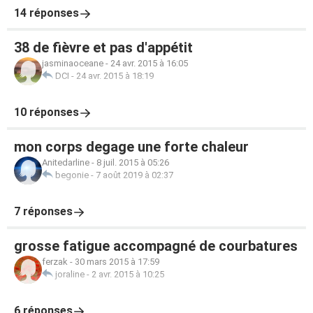
14 réponses
38 de fièvre et pas d'appétit
jasminaoceane
-
24 avr. 2015 à 16:05
DCI
-
24 avr. 2015 à 18:19
10 réponses
mon corps degage une forte chaleur
Anitedarline
-
8 juil. 2015 à 05:26
begonie
-
7 août 2019 à 02:37
7 réponses
grosse fatigue accompagné de courbatures
ferzak
-
30 mars 2015 à 17:59
joraline
-
2 avr. 2015 à 10:25
6 réponses