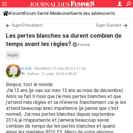
Forum
Forum Santé-Médecine
Santé des adolescents
Sujet Précédent
Sujet Suivant
Les pertes blanches sa durent combien de
temps avant les règles?
Fermé
Regles
m-a56
-
Modifié le 21 mai 2015 à 21:43
Selma -
21 sept. 2019 à 09:01
Bonjour, tout le monde
J'ai 12 ans (je vais sur mes 13 ans au mois de décembre)
Alors sa fait 9 mois que j'ai mes pertes blanches et que
j'attend mes règles et sa m'énerve franchement car je les
attend beaucoup avec impatience (je pense que c'est
normal). J'ai mes pertes blanches depuis septembre
2014, je m'appatiente et j'aimerai beaucoup savoir
combien de temps dur les pertes blanches et quand
arrive les première RÈGLES. Merci de votre réponse