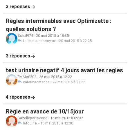
3 réponses
Règles interminables avec Optimizette :
quelles solutions ?
Soleil974
-
20 mai 2015 à 18:35
Utilisateur anonyme
-
20 mai 2015 à 22:25
3 réponses
test urinaire negatif 4 jours avant les regles
EMMA0202
-
26 mai 2015 à 12:22
caterinacaterina
-
27 mai 2015 à 22:55
4 réponses
Règle en avance de 10/15jour
Gazelleparisienne
-
15 mai 2015 à 09:37
lafouine.
-
15 mai 2015 à 12:30