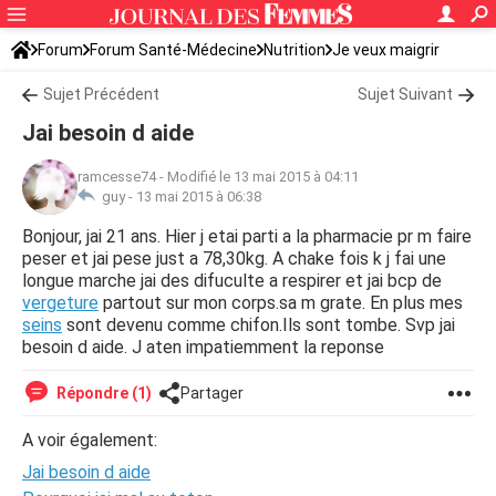
Forum
Forum Santé-Médecine
Nutrition
Je veux maigrir
Sujet Précédent
Sujet Suivant
Jai besoin d aide
ramcesse74
-
Modifié le 13 mai 2015 à 04:11
guy -
13 mai 2015 à 06:38
Bonjour, jai 21 ans. Hier j etai parti a la pharmacie pr m faire
peser et jai pese just a 78,30kg. A chake fois k j fai une
longue marche jai des difuculte a respirer et jai bcp de
vergeture
partout sur mon corps.sa m grate. En plus mes
seins
sont devenu comme chifon.Ils sont tombe. Svp jai
besoin d aide. J aten impatiemment la reponse
Répondre (1)
Partager
A voir également:
Jai besoin d aide