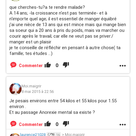
que cherches-tu?a te rendre malade?
A 14 ans; -la croissance n'est pas terminée- et à
n'importe quel age; il est essentiel de manger équiibré
j'ai une nièce de 13 ans qui est mince mais qui mange bien
sa soeur qui a 20 ans à pris du poids, mais va marcher ou
courir après le travail; car elle ne veut pas se priver:/
manger est un plaisir
je te conseille de réfléchir en pensant à autre chose( ta
famille; tes études ...)
0
Commenter
Moi.maigrir
8 mai 2015 à 22:56
Je pesais environs entre 54 kilos et 55 kilos pour 1.55
environ .
Et au passage Anorexie mental sa existe ?
0
Commenter
laurence21028
>
Moi.maigrir
16