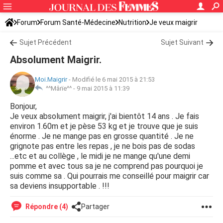
Forum
Forum Santé-Médecine
Nutrition
Je veux maigrir
Sujet Précédent
Sujet Suivant
Absolument Maigrir.
Moi.Maigrir
-
Modifié le 6 mai 2015 à 21:53
^^Mârïe^^ -
9 mai 2015 à 11:39
Bonjour,
Je veux absolument maigrir, j'ai bientôt 14 ans . Je fais
environ 1.60m et je pèse 53 kg et je trouve que je suis
énorme . Je ne mange pas en grosse quantité . Je ne
grignote pas entre les repas , je ne bois pas de sodas
...etc et au collège , le midi je ne mange qu'une demi
pomme et avec tous sa je ne comprend pas pourquoi je
suis comme sa . Qui pourrais me conseillé pour maigrir car
sa deviens insupportable . !!!
Répondre (4)
Partager