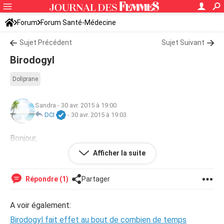
Forum
Forum Santé-Médecine
Symptômes et maladies courantes
Sujet Précédent
Sujet Suivant
Birodogyl
Doliprane
Sandra
-
30 avr. 2015 à 19:00
DCI
-
30 avr. 2015 à 19:03
Bonjour,
J'ai arrêté le
birodogyl
ce matin et ce soir je suis invité à
Afficher la suite
un pot de départ, puis-je consommer du champagne ?
Répondre (1)
Partager
A voir également:
Birodogyl fait effet au bout de combien de temps