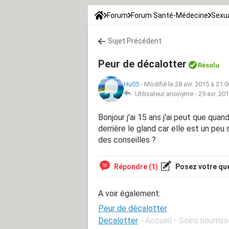
Forum
Forum Santé-Médecine
Sexua
Sujet Précédent
Peur de décalotter
Résolu
Hu05
-
Modifié le 28 avr. 2015 à 21:0
Utilisateur anonyme -
29 avr. 20
Bonjour j'ai 15 ans j'ai peut que qua
derrière le gland car elle est un peu
des conseilles ?
Répondre (1)
Posez votre qu
A voir également:
Peur de décalotter
Decalotter
- Accueil - Soins nourri