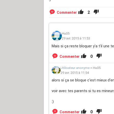
2
Commenter
Hu05
29 avr. 2015 à 11:53
Mais si ça reste bloquer y'a t'il une
0
Commenter
Utilisateur anonyme
>
Hu05
29 avr. 2015 à 11:54
alors si ça se bloque c'est mieux d'e
voir avec tes parents si tu es mineur
:)
0
Commenter