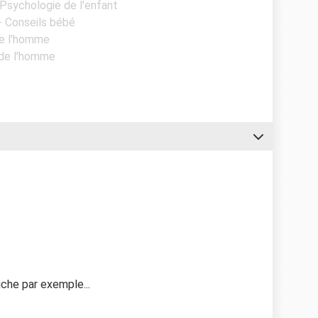
 Psychologie de l'enfant
 - Conseils bébé
de l'homme
 de l'homme
che par exemple...