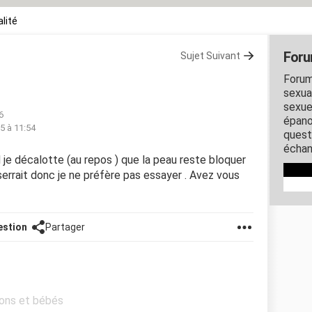
lité
Foru
Sujet Suivant
Forum
sexual
sexue
6
épano
15 à 11:54
quest
échan
nd je décalotte (au repos ) que la peau reste bloquer
 serrait donc je ne préfère pas essayer . Avez vous
estion
Partager
ssons et bébés