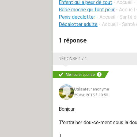
Enfant qui a peur de tout
- Accueil -
Bébé moche qui font peur
- Accueil
Penis decalotter
- Accueil - Santé 
Décalotter adulte
- Accueil - Santé
1 réponse
RÉPONSE 1 / 1
Meilleure réponse
Utilisateur anonyme
29 avr. 2015 à 10:50
Bonjour
T'entraîner dou-ce-ment sous la dou
:)