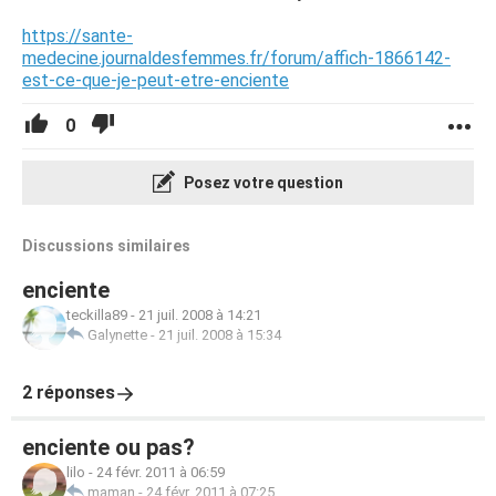
https://sante-
medecine.journaldesfemmes.fr/forum/affich-1866142-
est-ce-que-je-peut-etre-enciente
0
Posez votre question
Discussions similaires
enciente
teckilla89
-
21 juil. 2008 à 14:21
Galynette
-
21 juil. 2008 à 15:34
2 réponses
enciente ou pas?
lilo
-
24 févr. 2011 à 06:59
maman
-
24 févr. 2011 à 07:25