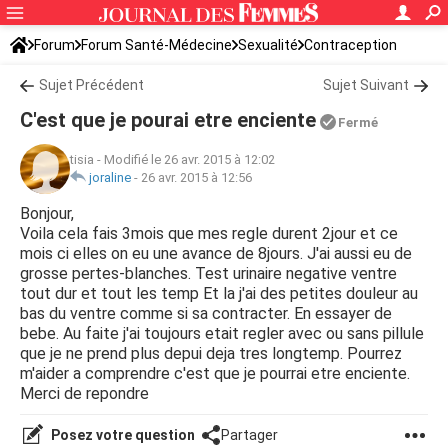
Forum
Forum Santé-Médecine
Sexualité
Contraception
Sujet Précédent
Sujet Suivant
C'est que je pourai etre enciente
Fermé
tisia
-
Modifié le 26 avr. 2015 à 12:02
joraline
-
26 avr. 2015 à 12:56
Bonjour,
Voila cela fais 3mois que mes regle durent 2jour et ce
mois ci elles on eu une avance de 8jours. J'ai aussi eu de
grosse pertes-blanches. Test urinaire negative ventre
tout dur et tout les temp Et la j'ai des petites douleur au
bas du ventre comme si sa contracter. En essayer de
bebe. Au faite j'ai toujours etait regler avec ou sans pillule
que je ne prend plus depui deja tres longtemp. Pourrez
m'aider a comprendre c'est que je pourrai etre enciente.
Merci de repondre
Posez votre question
Partager