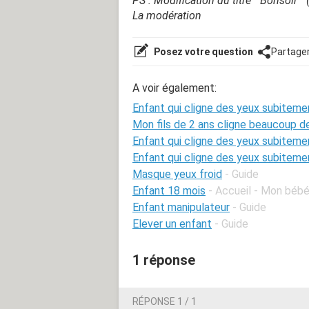
PS : Modification du titre " Bonsoir "
La modération
Posez votre question
Partage
A voir également:
Enfant qui cligne des yeux subitem
Mon fils de 2 ans cligne beaucoup d
Enfant qui cligne des yeux subiteme
Enfant qui cligne des yeux subiteme
Masque yeux froid
- Guide
Enfant 18 mois
- Accueil - Mon bébé
Enfant manipulateur
- Guide
Elever un enfant
- Guide
1 réponse
RÉPONSE 1 / 1