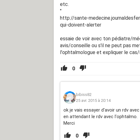
etc.
"
http://sante-medecine.journaldesf
qui-doivent-alerter
essaie de voir avec ton pédiatre/méd
avis/conseille ou s'il ne peut pas m
l'ophtalmologue et expliquer le cas/
0
bibiss82
25 avr. 2015 à 20:14
ok je vais essayer d'avoir un rdv avec
en attendant le rdv avec l'ophtalmo.
Merci
0