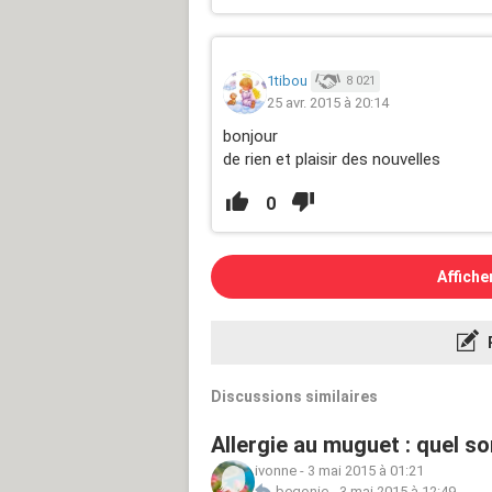
1tibou
8 021
25 avr. 2015 à 20:14
bonjour
de rien et plaisir des nouvelles
0
Affiche
Discussions similaires
Allergie au muguet : quel 
ivonne
-
3 mai 2015 à 01:21
begonie
-
3 mai 2015 à 12:49