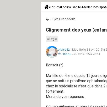
Forum
Forum Santé-Médecine
Opht
Sujet Précédent
Clignement des yeux (enfan
Allergie
bibiss82
-
Modifié le 24 avr. 2015 à 
1tibou
-
25 avr. 2015 à 20:14
Bonsoir (*)
Ma fille de 4 ans depuis 15 jours cli
que se soit un problème ophtalmologi
chez le spécialiste n'est que dans 2 
fortement.
Merci de vos réponses.