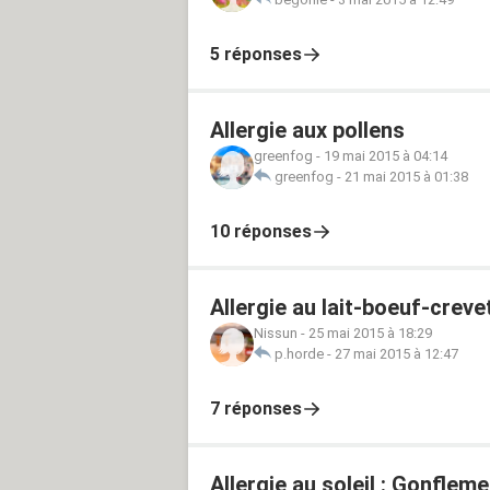
5 réponses
Allergie aux pollens
greenfog
-
19 mai 2015 à 04:14
greenfog
-
21 mai 2015 à 01:38
10 réponses
Allergie au lait-boeuf-creve
Nissun
-
25 mai 2015 à 18:29
p.horde
-
27 mai 2015 à 12:47
7 réponses
Allergie au soleil : Gonflem