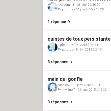
meliedm
-
11 juin 2015 à 10:24
p.horde
-
11 juin 2015 à 10:28
1 réponse
quintes de toux persistante
triplette
-
9 févr. 2015 à 14:24
p.horde
-
9 févr. 2015 à 21:01
3 réponses
main qui gonfle
cassie62
-
13 janv. 2015 à 11:11
^^Mârïe^^
-
13 janv. 2015 à 12:32
3 réponses