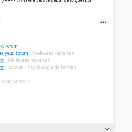
 (*) ===> Transféré vers le début de la question.
r
ent forum
es yeux forum
- Meilleures réponses
nt
- Meilleures réponses
nt
- Accueil - Psychologie de l'enfant
 mois par mois