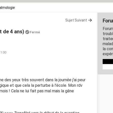
almologie
Foru
Sujet Suivant
Forum
t de 4 ans)
Fermé
troubl
traite
malad
la co
21:00
expér
gne des yeux très souvent dans la journée j'ai peur
que et que cela la perturbe à l'école. Mon rdv
mois ! Cela ne lui fait pas mal mais la gêne