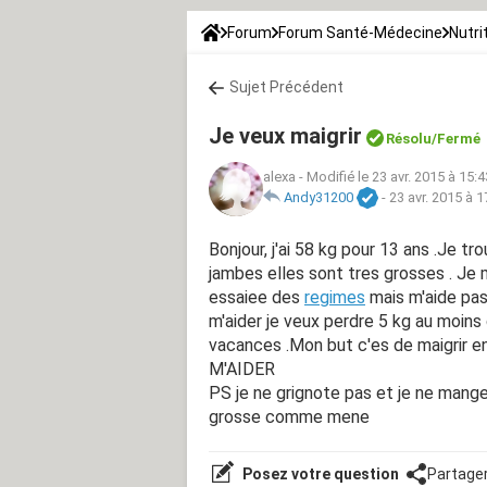
Forum
Forum Santé-Médecine
Nutri
Sujet Précédent
Je veux maigrir
Résolu/Fermé
alexa
-
Modifié le 23 avr. 2015 à 15:4
Andy31200
-
23 avr. 2015 à 1
Bonjour, j'ai 58 kg pour 13 ans .Je t
jambes elles sont tres grosses . Je 
essaiee des
regimes
mais m'aide pas 
m'aider je veux perdre 5 kg au moins
vacances .Mon but c'es de maigrir 
M'AIDER
PS je ne grignote pas et je ne mang
grosse comme mene
Posez votre question
Partage