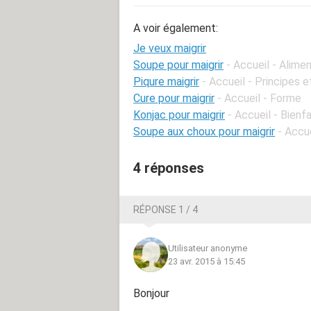
A voir également:
Je veux maigrir
Soupe pour maigrir
- Accueil - Alime
Piqure maigrir
- Accueil - Principes 
Cure pour maigrir
- Accueil - Forme
Konjac pour maigrir
- Accueil - Bienf
Soupe aux choux pour maigrir
- Accu
4 réponses
RÉPONSE 1 / 4
Utilisateur anonyme
23 avr. 2015 à 15:45
Bonjour