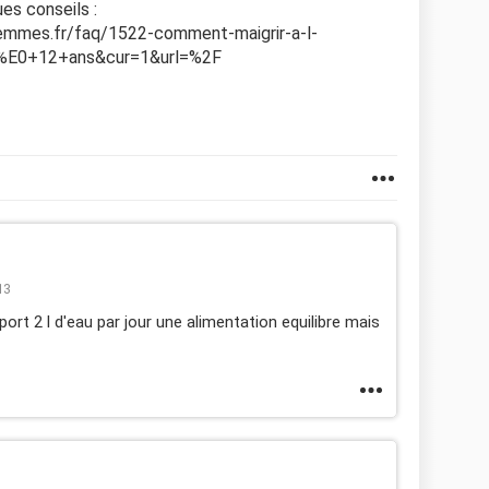
ues conseils :
femmes.fr/faq/1522-comment-maigrir-a-l-
%E0+12+ans&cur=1&url=%2F
13
sport 2 l d'eau par jour une alimentation equilibre mais