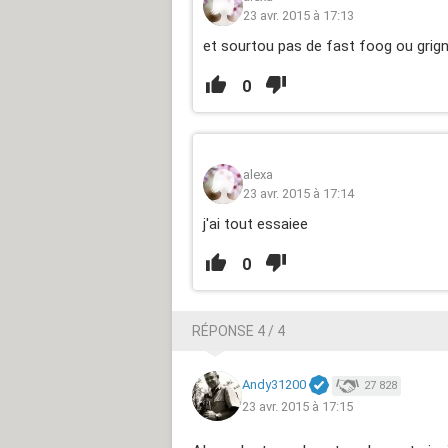
23 avr. 2015 à 17:13
et sourtou pas de fast foog ou grig
0
alexa
23 avr. 2015 à 17:14
j'ai tout essaiee
0
RÉPONSE 4 / 4
Andy31200
27 828
23 avr. 2015 à 17:15