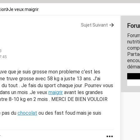
tion
Je veux maigrir
Foru
Sujet Suivant
Forum
nutrit
compo
3
Parta
7:45
encou
démar
rouve que je suis grosse mon probleme c'est les
me truve grosse avec 58 kg a juste 13 ans. J'ai
du tout . Je fais du sport chaque jour .Pourrev vous
 dans un mois .Je veux
maigrir
avant les grandes
entre 8-10 kg en 2 mois . MERCI DE BIEN VOULOIR
e pas du
chocolat
ou des fast foud mais je suis
r