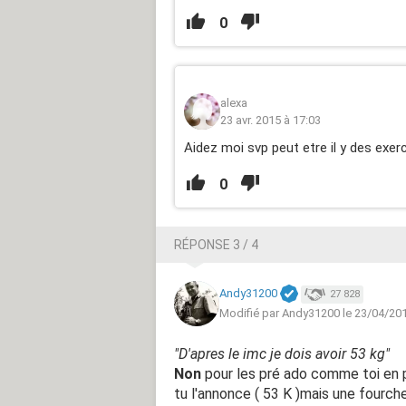
0
alexa
23 avr. 2015 à 17:03
Aidez moi svp peut etre il y des exer
0
RÉPONSE 3 / 4
Andy31200
27 828
Modifié par Andy31200 le 23/04/20
"D'apres le imc je dois avoir 53 kg"
Non
pour les pré ado comme toi en pl
tu l'annonce ( 53 K )mais une fourch