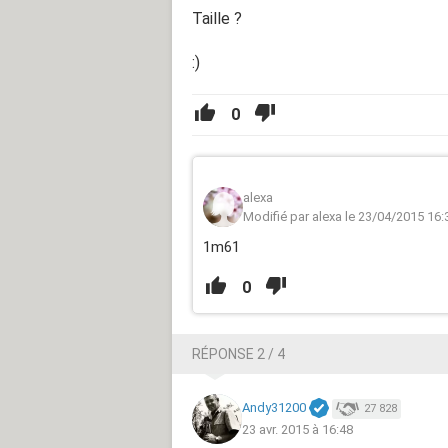
Taille ?
:)
0
alexa
Modifié par alexa le 23/04/2015 16:
1m61
0
RÉPONSE 2 / 4
Andy31200
27 828
23 avr. 2015 à 16:48