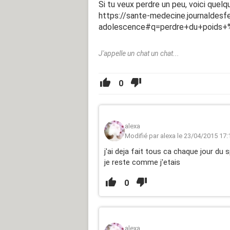
Si tu veux perdre un peu, voici quelq
https://sante-medecine.journaldes
adolescence#q=perdre+du+poids+
J'appelle un chat un chat...
0
alexa
Modifié par alexa le 23/04/2015 17:
j'ai deja fait tous ca chaque jour du 
je reste comme j'etais
0
alexa