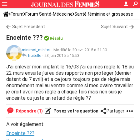
Forum
Forum Santé-Médecine
Santé féminine et grossesse
Tomber enceinte
Sujet Précédent
Sujet Suivant
Enceinte ???
Résolu
minimoi_minitoi
-
Modifié le 20 avr. 2015 à 21:30
fruitelle
-
23 juin 2015 à 15:53
J'ai enlever mon implant le 16/03 j'ai eu mes règle le 18 au
22 mars ensuite j'ai eu des rapports non protéger (dernier
datant du 7 avril) et a ce jours toujours pas de règle mais
énormément mal au ventre comme si mes ovaire travailler
je croit avoir mes règle a chaque fois mais rien suis je
enceinte ou juste un retard de règle ??
Répondre (1)
Posez votre question
Partager
A voir également:
Enceinte ???