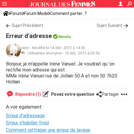
Forum
Forum Mode
Comment porter...?
Sujet Précédent
Sujet Suivant
Erreur d'adresse
Résolu
vanir
-
Modifié le 14 déc. 2013 à 14:30
Utilisateur anonyme -
16 déc. 2013 à 03:50
Bonjour, je m'appelle Irène Vanuel .Je voudrait qu 'on
rectifie mon adresse qui est :
MMe Irène Vanuel rue de Jollain 50 A et non 50 7620
Hollain .
Répondre (1)
Posez votre question
Partager
A voir également:
Erreur d'adressage
Erreur s'habiller froid
Comment rattraper une erreur de lavage