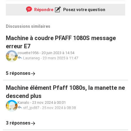
Répondre
Posez votre question
Discussions similaires
Machine à coudre PFAFF 1080S message
erreur E7
couette1956
-
20 juin 2023 à 14:54
Laurianeg
-
23 mars 2025 à 11:47
5 réponses
Machine élément Pfaff 1080s, la manette ne
descend plus
Kanalo
-
23 nov. 2024 à 00:01
stf_jpd87
-
25 nov. 2024 à 08:38
3 réponses