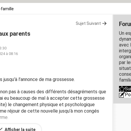
-famille
Foru
Sujet Suivant
aux parents
Un es
dynam
avec l
3:30
inter
024 à 08:16
organ
par l
situa
conse
s jusqu’à l’annonce de ma grossesse.
famili
Su
 non pas à causes des différents désagréments que
Po
 j’ai eu beaucoup de mal à accepter cette grossesse
suite) le changement physique et psychologique
à me réjouir de cette nouvelle jusqu’à mon congés
erme.
Afficher la suite
e monde est très heureux (normal) mais ma belle