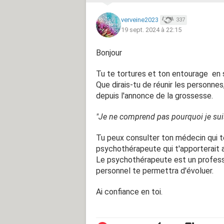
(ils habitent à cinq minutes de chez 
verveine2023
337
le problème à l’heure actuelle, c’est 
19 sept. 2024 à 22:15
leur petite fille, la prendre dans les
de passer Noël avec eux parce que je 
Bonjour
photos, la chérir, des bisous et tout 
petite, ça me dérange. Lorsque nous 
Tu te tortures et ton entourage en 
de leur laisser la prendre dans les br
Que dirais-tu de réunir les personnes
qui la change ou qui puis lui donner l
depuis l'annonce de la grossesse.
Je ne comprends pas pourquoi je sui
"Je ne comprend pas pourquoi je su
c’est de la bienveillance. je n’ose p
envie de lui faire de la peine.
Tu peux consulter ton médecin qui t
Je lui mens en lui disant que je ne 
psychothérapeute qui t'apporterait a
que c’est faux. Je n’ai juste pas env
Le psychothérapeute est un professi
ne comprend pas pourquoi je suis 
personnel te permettra d'évoluer.
Est-ce que quelqu’un s’est déjà retr
Ai confiance en toi.