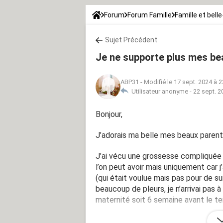
Forum
Forum Famille
Famille et belle
Sujet Précédent
Je ne supporte plus mes be
ABP31
-
Modifié le 17 sept. 2024 à 2
Utilisateur anonyme -
22 sept. 2
Bonjour,
J’adorais ma belle mes beaux parent
J’ai vécu une grossesse compliquée
l’on peut avoir mais uniquement car
(qui était voulue mais pas pour de 
beaucoup de pleurs, je n’arrivai pas 
maternité soit 6 semaine avant le t
L’or de l’annonce de celle ci, tout l