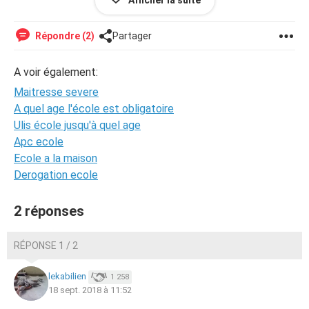
Afficher la suite
et plonge dans ses rêves. Elle n’a plus d ailleurs envie de
faire Les devoirs.
Répondre (2)
Partager
Avez-vous des conseils à me donner pour
l'aider à rester
concentrée en cours
? Ou bien qui puis je consulter Pour l
A voir également:
aider?
Maitresse severe
merci
A quel age l'école est obligatoire
Ulis école jusqu'à quel age
Apc ecole
Ecole a la maison
Derogation ecole
2 réponses
RÉPONSE 1 / 2
lekabilien
1 258
18 sept. 2018 à 11:52