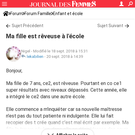
Forum
Forum Famille
Enfant et école
Sujet Précédent
Sujet Suivant
Ma fille est rêveuse à l'école
Nigel
-
Modifié le 18 sept. 2018 à 15:31
lekabilien
-
20 sept. 2018 à 14:39
Bonjour,
Ma fille de 7 ans, ce2, est rêveuse. Pourtant en co ce1
super résultats avec niveaux dépassés. Cette année, elle
a intégré le ce2 dans une autre école.
Elle commence a m'inquiéter car sa nouvelle maîtresse
n'est pas du tout patiente ni indulgente. Elle lui fait
recopier des t crée quand c’est mal écrit par exemple. Ma
fille la trouve sévère, donc elle se désintéresse des cours