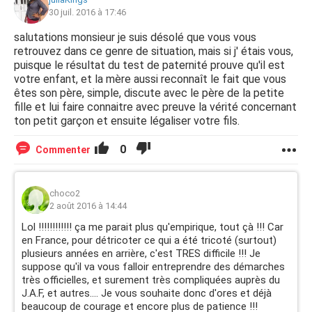
comme le père) ?
30 juil. 2016 à 17:46
Merci d'avance.
salutations monsieur je suis désolé que vous vous
retrouvez dans ce genre de situation, mais si j' étais vous,
puisque le résultat du test de paternité prouve qu'il est
votre enfant, et la mère aussi reconnaît le fait que vous
êtes son père, simple, discute avec le père de la petite
fille et lui faire connaitre avec preuve la vérité concernant
ton petit garçon et ensuite légaliser votre fils.
0
Commenter
choco2
2 août 2016 à 14:44
Lol !!!!!!!!!!!! ça me parait plus qu'empirique, tout çà !!! Car
en France, pour détricoter ce qui a été tricoté (surtout)
plusieurs années en arrière, c'est TRES difficile !!! Je
suppose qu'il va vous falloir entreprendre des démarches
très officielles, et surement très compliquées auprès du
J.A.F, et autres.... Je vous souhaite donc d'ores et déjà
beaucoup de courage et encore plus de patience !!!