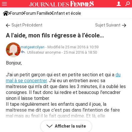
Forum
Forum Famille
Enfant et école
Sujet Précédent
Sujet Suivant
A l'aide, mon fils régresse à l’école...
matgeatcilyan
-
Modifié le 25 mai 2016 à 10:59
Utilisateur anonyme -
25 mai 2016 à 18:50
Bonjour,
J'ai un petit garçon qui est en petite section et qui a
du
mal à se concentrer
. J'ai eu un entretien avec sa
maîtresse qui m'a dit que dans les 3 minutes, il a oublié les
consignes. Il faut donc lui redire et beaucoup l'encadrer
sinon il laisse tomber.
Il tape régulièrement les enfants quand il joue, la
maîtresse me dit que c'est pas dans l’intention de faire
mal mais au final il le fait quand même. Et là, elle
m'explique qu'il régresse. Par exemple, il ne sait plus tenir
Afficher la suite
son crayon. Elle me conseille donc de voir une psy.