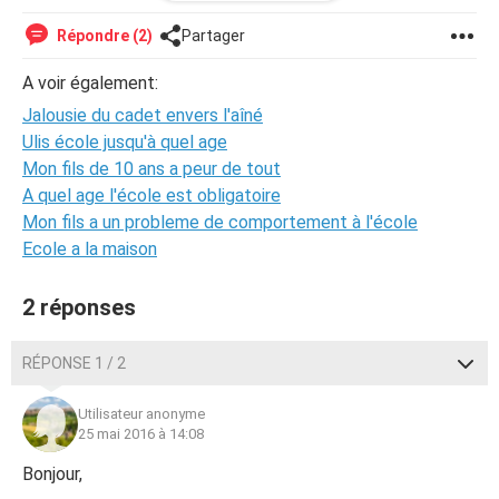
Nous sommes des parents qui l'avons peut-être trop
couvé, nous nous en rendons compte. Il a un petit frère
Répondre (2)
Partager
qui vient d'avoir 1 an qui a eu besoin de beaucoup
d'attention. C'est vrai qu'avant la
naissance
de son frère, il
A voir également:
écoutait, était sage et que depuis quelques temps, il
Jalousie du cadet envers l'aîné
n’écoute pas à la maison. Il faut lui répéter plusieurs fois
avant qu'il le fasse et il faut tout lui faire.
Ulis école jusqu'à quel age
Est-ce possible que ce soit de la jalousie envers son frère
Mon fils de 10 ans a peur de tout
?
A quel age l'école est obligatoire
Comme tout parent, on s’inquiète énormément. Si
Mon fils a un probleme de comportement à l'école
quelqu’un a des réponses...
Ecole a la maison
Merci.
2 réponses
RÉPONSE 1 / 2
Utilisateur anonyme
25 mai 2016 à 14:08
Bonjour,