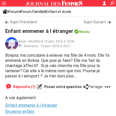
Forum
Forum Famille
Enfant et école
Sujet Précédent
Sujet Suivant
Enfant emmener à l étranger
Résolu
Amar
-
Modifié le 13 janv. 2016 à 10:06
Anonyme -
15 janv. 2016 à 18:27
Bonjour, ma concubine à enlever ma fille de 4 mois. Elle l'a
emmené en Bolivie. Que puis-je faire? Elle me fait du
chantage affectif . Si je vais cherche ma fille pour la
ramener? Car elle a le même nom que moi. Pourrai-je
passer à l aéroport ? Je n'en dors plus.....
Répondre (1)
Posez votre question
Partager
A voir également:
Enfant emmener à l étranger
Enceinte enfant