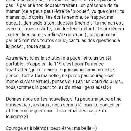
pas : à parler à ton docteur traitant , en présence de ta
maman (cela peut peut-être te "bloquer", vu que c'est : ta
maman qui d'après, tes écrits semble, te frapper, ma
puce...) , demande à ton : docteur (même si ta maman est
avec toi, n'aies crainte, ton docteur traitant , te protègera
, si tes dires sont : vérifiés/le docteur...) , si tu peux lui
parler 5 minutes toutes seule, car tu as des questions à
lui poser , toute seule.
Autrement tu as la solution ma puce , si tu as un tél
portable , d'appeler ; le 119 c'est pour l'enfance
"maltraitée", je te pleins de gros bisous amicaux et je
pense , fort a toi ma belle , ne perds pas courage car
même si c'est virtuel , penses si tu as : un coup de blues ,
nous,sommes là pour : toi et d'autres : gens aussi ;-)
Donnes-nous de tes nouvelles, si tu peux :ma puce et ne
baisses pas , les bras , nous serons là, pour te conseiller
et t'accompagner dans : tes demandes ma petite
louloute ;-)
Courage et à bientôt, peut-être : ma belle ;-)