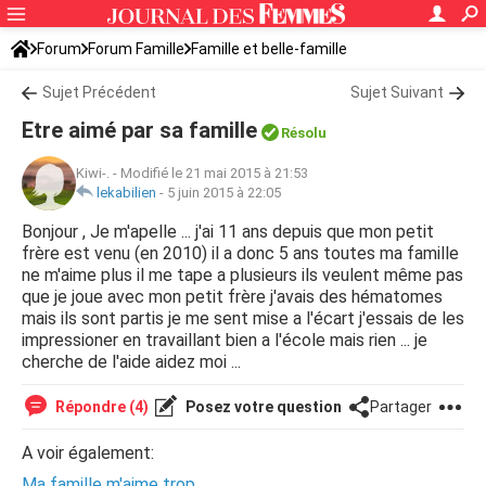
Forum
Forum Famille
Famille et belle-famille
Sujet Précédent
Sujet Suivant
Etre aimé par sa famille
Résolu
Kiwi-.
-
Modifié le 21 mai 2015 à 21:53
lekabilien
-
5 juin 2015 à 22:05
Bonjour , Je m'apelle ... j'ai 11 ans depuis que mon petit
frère est venu (en 2010) il a donc 5 ans toutes ma famille
ne m'aime plus il me tape a plusieurs ils veulent même pas
que je joue avec mon petit frère j'avais des hématomes
mais ils sont partis je me sent mise a l'écart j'essais de les
impressioner en travaillant bien a l'école mais rien ... je
cherche de l'aide aidez moi ...
Répondre (4)
Posez votre question
Partager
A voir également:
Ma famille m'aime trop