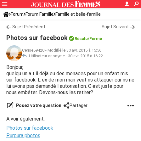
Forum
Forum Famille
Famille et belle-famille
Sujet Précédent
Sujet Suivant
Photos sur facebook
Résolu/Fermé
Cerise59420
-
Modifié le 30 avr. 2015 à 15:56
Utilisateur anonyme -
30 avr. 2015 à 16:22
Bonjour,
quelqu un a t il déjà eu des menaces pour un enfant mis
sur facebook. L ex de mon mari veut ns attaquer car ns ne
lui avons pas demandé l autorisation. C est juste pour
nous embêter. Devons-nous les retirer?
Posez votre question
Partager
A voir également:
Photos sur facebook
Purpura photos