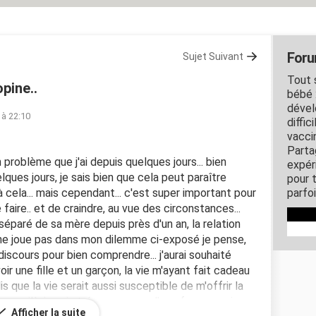
Foru
Sujet Suivant
Tout 
opine..
bébé 
dével
 à 22:10
diffic
vacci
Parta
n problème que j'ai depuis quelques jours... bien
expér
ques jours, je sais bien que cela peut paraître
pour 
ela... mais cependant... c'est super important pour
parfo
 faire.. et de craindre, au vue des circonstances...
is séparé de sa mère depuis près d'un an, la relation
 ne joue pas dans mon dilemme ci-exposé je pense,
iscours pour bien comprendre... j'aurai souhaité
avoir une fille et un garçon, la vie m'ayant fait cadeau
s que la vie serait aussi susceptible de m'offrir la
lors voilà, je suis trés amoureux d'une femme qui a
Afficher la suite