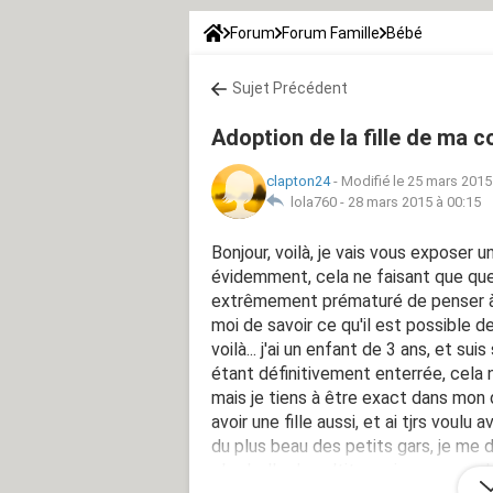
Forum
Forum Famille
Bébé
Sujet Précédent
Adoption de la fille de ma c
clapton24
-
Modifié le 25 mars 2015
lola760 -
28 mars 2015 à 00:15
Bonjour, voilà, je vais vous exposer u
évidemment, cela ne faisant que quel
extrêmement prématuré de penser à c
moi de savoir ce qu'il est possible de
voilà... j'ai un enfant de 3 ans, et su
étant définitivement enterrée, cela
mais je tiens à être exact dans mon d
avoir une fille aussi, et ai tjrs voulu 
du plus beau des petits gars, je me di
plus belle des p'tites princesses... a