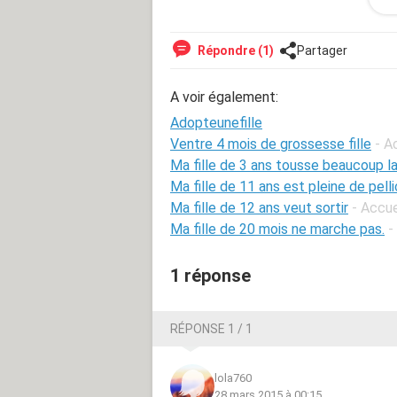
aussi des enfants, dont une petite fi
reconnue, ni même souhaité son exista
me demande s'il serait possible qu'un
Répondre (1)
Partager
le père biologique pourrait interveni
bien-aimée, du père de cette magnifi
A voir également:
d'une acceptation de ma part d'une p
demande, s'il vous plait d'éclairer ma
Adopteunefille
pense n'est pas un cas isolé, et enco
Ventre 4 mois de grossesse fille
- A
Ma fille de 3 ans tousse beaucoup la
Ma fille de 11 ans est pleine de pell
Ma fille de 12 ans veut sortir
- Accu
Ma fille de 20 mois ne marche pas.
-
1 réponse
RÉPONSE 1 / 1
lola760
28 mars 2015 à 00:15