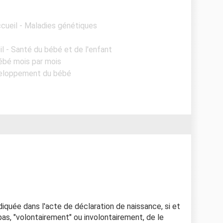
ccueil - Maladies génétiques
il - Santé du bébé et de l'enfant
ébé mois par mois
veloppement du bébé
iquée dans l'acte de déclaration de naissance, si et
pas, "volontairement" ou involontairement, de le