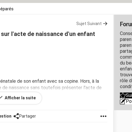
séparés
Foru
Sujet Suivant
 sur l'acte de naissance d'un enfant
Conse
paren
paren
parta
commu
du be
enfan
trouv
rôle 
rénatale de son enfant avec sa copine. Hors, à la
condi
cte de naissance sans toutefois présenter l'acte de
vant la naissance.
Su
Afficher la suite
e nom du père figure sur l'acte ?
Po
estion
Partager