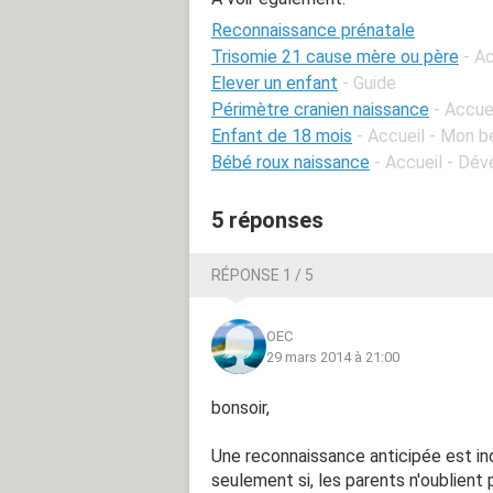
Reconnaissance prénatale
Trisomie 21 cause mère ou père
- A
Elever un enfant
- Guide
Périmètre cranien naissance
- Accue
Enfant de 18 mois
- Accueil - Mon b
Bébé roux naissance
- Accueil - Dé
5 réponses
RÉPONSE 1 / 5
OEC
29 mars 2014 à 21:00
bonsoir,
Une reconnaissance anticipée est ind
seulement si, les parents n'oublient 