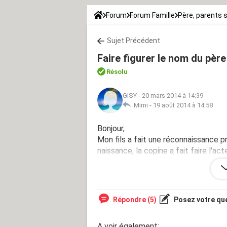
Forum
Forum Famille
Père, parents 
Sujet Précédent
Faire figurer le nom du père
Résolu
GISY
-
20 mars 2014 à 14:39
Mimi -
19 août 2014 à 14:58
Bonjour,
Mon fils a fait une réconnaissance p
naissance, la copine a fait faire l'a
reconnaissance fait conjointement a
Que peut faire mon enfant pour que l
Répondre (5)
Posez votre qu
A voir également: