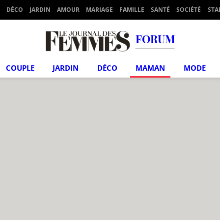
DÉCO
JARDIN
AMOUR
MARIAGE
FAMILLE
SANTÉ
SOCIÉTÉ
STA
FORUM
COUPLE
JARDIN
DÉCO
MAMAN
MODE