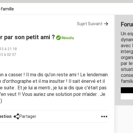
-famille
Foru
Sujet Suivant
Un es
 par son petit ami ?
Résolu
dynam
avec l
13 à 21:18
inter
13 à 02:57
organ
par l
situa
on a casser ! Il ma dis qu'on reste ami ! Le lendemain
conse
te d'orthographe et il ma insulter ! Il sait énervé et il
famili
suite . Et je lui ai menti , je lui ai dis que c'était pas
en veut !! Vous auriez une solution poir m'aider . Je
)
estion
Partager