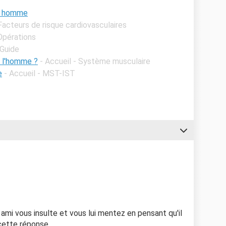
on homme
 Facteurs de risque cardiovasculaires
 Opérations
 Guide
 l'homme ?
- Accueil - Système musculaire
e
- Accueil - MST-IST
 ami vous insulte et vous lui mentez en pensant qu'il
cette réponse.