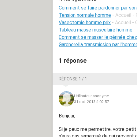
Comment se faire pardonner par s
Tension normale homme
- Accueil -
Vasectomie homme prix
- Accueil -
Tableau masse musculaire homme
-
Comment se masser le périnée chez
Gardnerella transmission par l'homm
1 réponse
RÉPONSE 1 / 1
Utilisateur anonyme
31 oct. 2013 à 02:57
Bonjour,
Si je peux me permettre, votre petit
n'aura pas remarqué de qui provient 