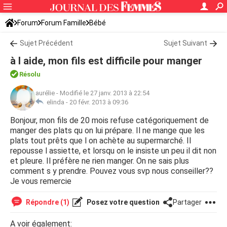
Forum
Forum Famille
Bébé
Sujet Précédent
Sujet Suivant
à l aide, mon fils est difficile pour manger
Résolu
aurélie
-
Modifié le 27 janv. 2013 à 22:54
elinda -
20 févr. 2013 à 09:36
Bonjour, mon fils de 20 mois refuse catégoriquement de
manger des plats qu on lui prépare. Il ne mange que les
plats tout prêts que l on achète au supermarché. Il
repousse l assiette, et lorsqu on le insiste un peu il dit non
et pleure. Il préfère ne rien manger. On ne sais plus
comment s y prendre. Pouvez vous svp nous conseiller??
Je vous remercie
Répondre (1)
Posez votre question
Partager
A voir également: