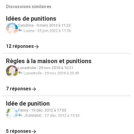
Discussions similaires
Idées de punitions
Sandrina
-
9 mars 2013 à 11:23
Louna
-
25 juin 2022 à 11:36
12 réponses
Règles à la maison et punitions
Lunaetoile
-
29 nov. 2018 à 10:31
Lunaetoile
-
29 nov. 2018 à 20:49
7 réponses
Idée de punition
Fanny
-
19 déc. 2012 à 17:03
JEANNINE
-
27 déc. 2012 à 15:53
5 réponses