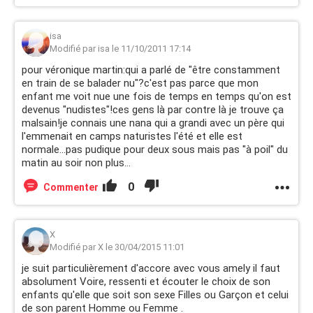
isa
Modifié par isa le 11/10/2011 17:14
pour véronique martin:qui a parlé de "être constamment
en train de se balader nu"?c'est pas parce que mon
enfant me voit nue une fois de temps en temps qu'on est
devenus "nudistes"!ces gens là par contre là je trouve ça
malsain!je connais une nana qui a grandi avec un père qui
l'emmenait en camps naturistes l'été et elle est
normale...pas pudique pour deux sous mais pas "à poil" du
matin au soir non plus...
0
Commenter
X
Modifié par X le 30/04/2015 11:01
je suit particulièrement d'accore avec vous amely il faut
absolument Voire, ressenti et écouter le choix de son
enfants qu'elle que soit son sexe Filles ou Garçon et celui
de son parent Homme ou Femme .