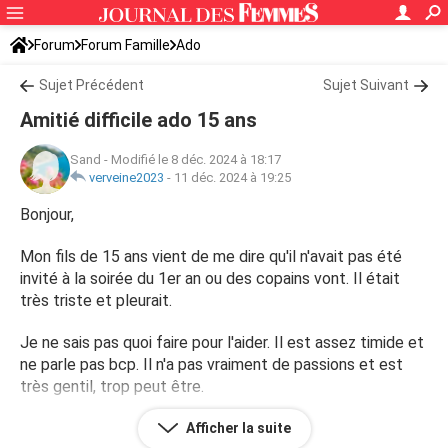
Forum
Forum Famille
Ado
Sujet Précédent
Sujet Suivant
Amitié difficile ado 15 ans
Sand
-
Modifié le 8 déc. 2024 à 18:17
verveine2023
-
11 déc. 2024 à 19:25
Bonjour,
Mon fils de 15 ans vient de me dire qu'il n'avait pas été
invité à la soirée du 1er an ou des copains vont. Il était
très triste et pleurait.
Je ne sais pas quoi faire pour l'aider. Il est assez timide et
ne parle pas bcp. Il n'a pas vraiment de passions et est
très gentil, trop peut être.
Il fait du sport collectif et ne se retrouve jamais seul au
Afficher la suite