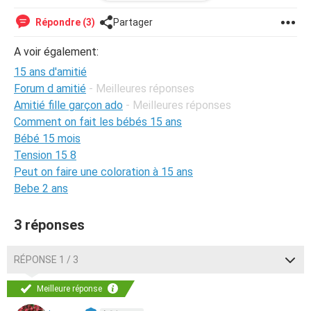
lycée. Mais il ne sort presque jamais. Je me demande si
les copains dont il me parle sont vraiment des copains.
Répondre (3)
Partager
Je m'inquiète bcp pour lui.
A voir également:
15 ans d'amitié
Merci pour pour vos réponses et vos conseils.
Forum d amitié
- Meilleures réponses
Sand
Amitié fille garçon ado
- Meilleures réponses
Comment on fait les bébés 15 ans
Bébé 15 mois
Tension 15 8
Peut on faire une coloration à 15 ans
Bebe 2 ans
3 réponses
RÉPONSE 1 / 3
Meilleure réponse