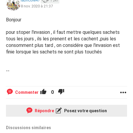
labricole47
1 247
cette nuit par exemple, je n'ai pas fermé l'œil car sa a
8 nov. 2020 à 21:37
gratté toute la nuit !
Bonjour
comment faire pour s'en débarrasser définitivement ?
pour stoper l'invasion , il faut mettre quelques sachets
Faire appel à un professionnel ? Est-ce que c'est vraiment
tous les jours , ils les prenent et les cachent ,puis les
efficace ?
consomment plus tard , on considére que l'invasion est
finie lorsque les sachets ne sont plus touchés
je suis à bout de nerfs, franchement c'est épuisant et je
n'ose même pas imaginer tous les cadavres qui doivent
--
joncher les combles ...
merci beaucoup pour vos réponses !
0
Commenter
bon dimanche !
Répondre
Posez votre question
Discussions similaires