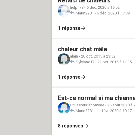
Retard de chaleurs
help_78
-
6 déc. 2020 à 16:52
Marin2281
-
6 déc. 2020 à 17:39
1 réponse
chaleur chat mâle
alain
-
20 oct. 2015 à 23:52
Sylviane17
-
21 oct. 2015 à 11:35
1 réponse
Est-ce normal si ma chienne
Utilisateur anonyme
-
26 août 2010 à 
Marin2281
-
11 févr. 2020 à 10:17
8 réponses