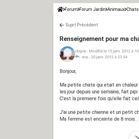
Forum
Forum Jardin
Animaux
Chats
Sujet Précédent
Renseignement pour ma cha
chipie
-
Modifié le 15 janv. 2012 à 10
evy -
20 janv. 2012 à 23:54
Bonjour,
Ma petite chate qui etait en chaleur 
les jour depuis une semaine, fait pipi
C'est la premiere fois qu'elle fait cel
J'ai une petite chienne et un petit ch
Ma femme est enceinte de 8 mois...
Si vous pouviez me dire ce qui se pa