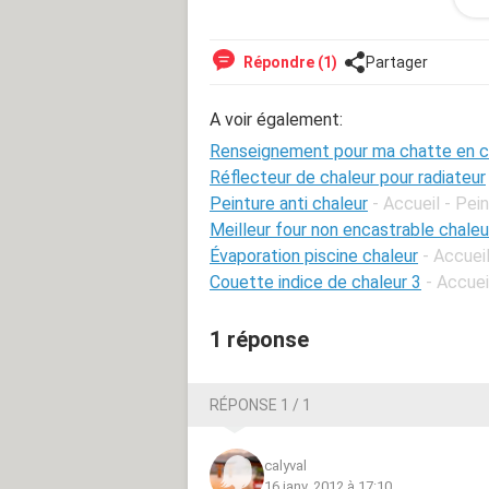
merci,
Répondre (1)
Partager
A voir également:
Renseignement pour ma chatte en c
Réflecteur de chaleur pour radiateur
Peinture anti chaleur
- Accueil - Pei
Meilleur four non encastrable chaleu
Évaporation piscine chaleur
- Accueil
Couette indice de chaleur 3
- Accueil
1 réponse
RÉPONSE 1 / 1
calyval
16 janv. 2012 à 17:10