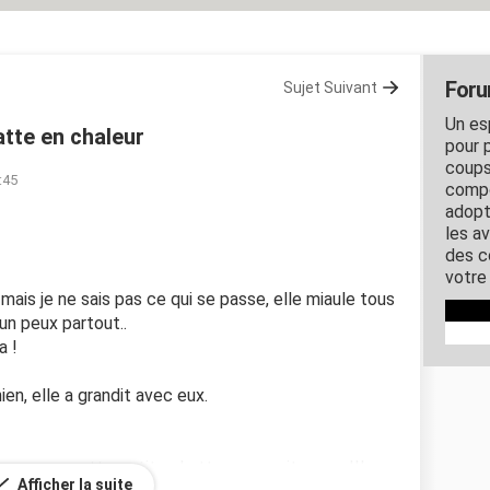
Foru
Sujet Suivant
Un es
tte en chaleur
pour 
coups
:45
compo
adopt
les a
des co
votre
mais je ne sais pas ce qui se passe, elle miaule tous
 un peux partout..
a !
ien, elle a grandit avec eux.
sse avec cette petite chatte, sa cerait super !!!
Afficher la suite