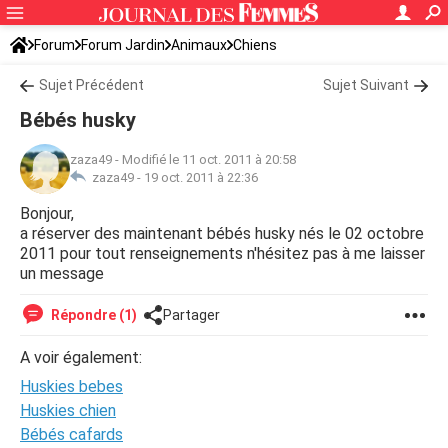
Forum
Forum Jardin
Animaux
Chiens
Sujet Précédent
Sujet Suivant
Bébés husky
zaza49
-
Modifié le 11 oct. 2011 à 20:58
zaza49 -
19 oct. 2011 à 22:36
Bonjour,
a réserver des maintenant bébés husky nés le 02 octobre
2011 pour tout renseignements n'hésitez pas à me laisser
un message
Répondre (1)
Partager
A voir également:
Huskies bebes
Huskies chien
Bébés cafards