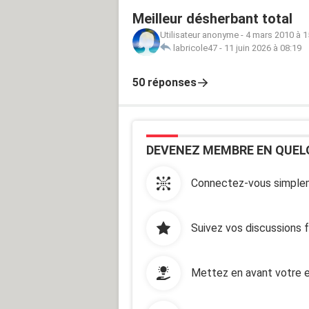
Meilleur désherbant total
Utilisateur anonyme
-
4 mars 2010 à 1
labricole47
-
11 juin 2026 à 08:19
50 réponses
DEVENEZ MEMBRE EN QUEL
Connectez-vous simplem
Suivez vos discussions 
Mettez en avant votre e