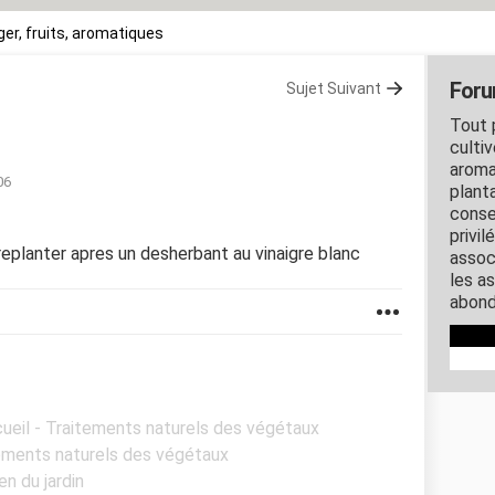
er, fruits, aromatiques
Foru
Sujet Suivant
Tout 
cultiv
aroma
06
planta
conse
privil
eplanter apres un desherbant au vinaigre blanc
assoc
les a
abond
cueil - Traitements naturels des végétaux
tements naturels des végétaux
en du jardin