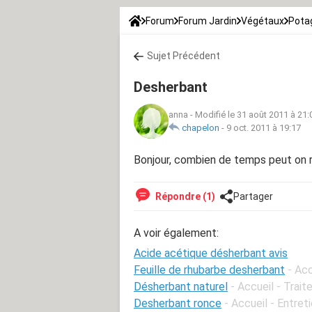
Forum
Forum Jardin
Végétaux
Potag
Sujet Précédent
Desherbant
anna
-
Modifié le 31 août 2011 à 21:
chapelon
-
9 oct. 2011 à 19:17
Bonjour, combien de temps peut on r
Répondre (1)
Partager
A voir également:
Acide acétique désherbant avis
Feuille de rhubarbe desherbant
- Ac
Désherbant naturel
- Accueil - Trai
Desherbant ronce
- Accueil - Entreti