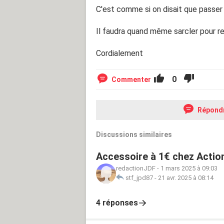
C'est comme si on disait que passer 
Il faudra quand même sarcler pour ret
Cordialement
0
Commenter
Répond
Discussions similaires
Accessoire à 1€ chez Actio
redactionJDF
-
1 mars 2025 à 09:03
stf_jpd87
-
21 avr. 2025 à 08:14
4 réponses