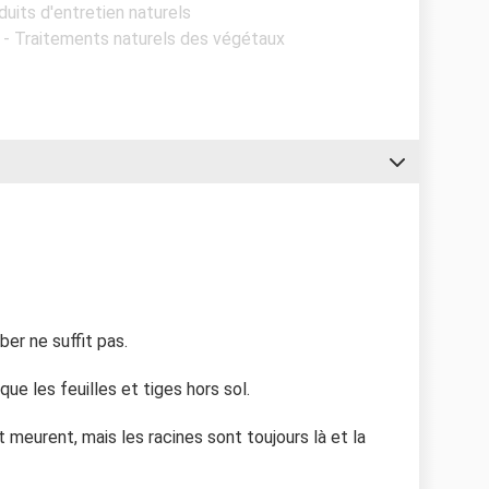
duits d'entretien naturels
l - Traitements naturels des végétaux
ber ne suffit pas.
que les feuilles et tiges hors sol.
 meurent, mais les racines sont toujours là et la