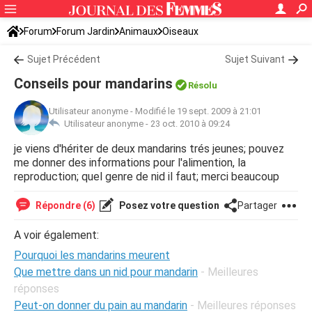
Forum
Forum Jardin
Animaux
Oiseaux
Sujet Précédent
Sujet Suivant
Conseils pour mandarins
Résolu
Utilisateur anonyme
-
Modifié le 19 sept. 2009 à 21:01
Utilisateur anonyme -
23 oct. 2010 à 09:24
je viens d'hériter de deux mandarins trés jeunes; pouvez
me donner des informations pour l'alimention, la
reproduction; quel genre de nid il faut; merci beaucoup
Répondre (6)
Posez votre question
Partager
A voir également:
Pourquoi les mandarins meurent
Que mettre dans un nid pour mandarin
- Meilleures
réponses
Peut-on donner du pain au mandarin
- Meilleures réponses