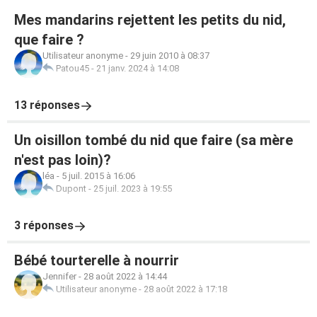
Mes mandarins rejettent les petits du nid,
que faire ?
Utilisateur anonyme
-
29 juin 2010 à 08:37
Patou45
-
21 janv. 2024 à 14:08
13 réponses
Un oisillon tombé du nid que faire (sa mère
n'est pas loin)?
léa
-
5 juil. 2015 à 16:06
Dupont
-
25 juil. 2023 à 19:55
3 réponses
Bébé tourterelle à nourrir
Jennifer
-
28 août 2022 à 14:44
Utilisateur anonyme
-
28 août 2022 à 17:18