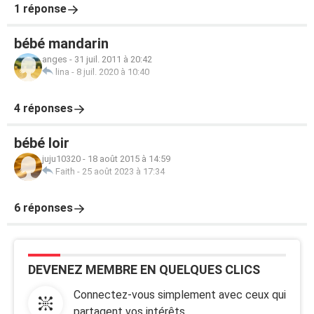
1 réponse
bébé mandarin
anges
-
31 juil. 2011 à 20:42
lina
-
8 juil. 2020 à 10:40
4 réponses
bébé loir
juju10320
-
18 août 2015 à 14:59
Faith
-
25 août 2023 à 17:34
6 réponses
DEVENEZ MEMBRE EN QUELQUES CLICS
Connectez-vous simplement avec ceux qui
partagent vos intérêts