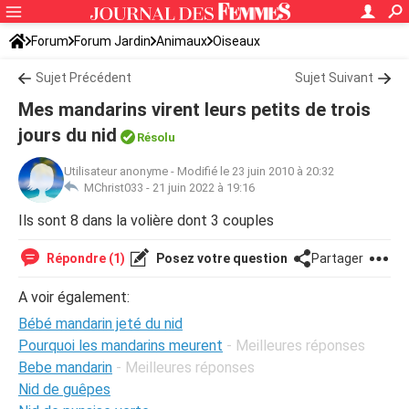
Forum
Forum Jardin
Animaux
Oiseaux
Sujet Précédent
Sujet Suivant
Mes mandarins virent leurs petits de trois
jours du nid
Résolu
Utilisateur anonyme
-
Modifié le 23 juin 2010 à 20:32
MChrist033 -
21 juin 2022 à 19:16
Ils sont 8 dans la volière dont 3 couples
Répondre (1)
Posez votre question
Partager
A voir également:
Bébé mandarin jeté du nid
Pourquoi les mandarins meurent
- Meilleures réponses
Bebe mandarin
- Meilleures réponses
Nid de guêpes