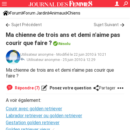
Forum
Forum Jardin
Animaux
Chiens
Sujet Précédent
Sujet Suivant
Ma chienne de trois ans et demi n'aime pas
courir que faire ?
Résolu
Utilisateur anonyme
-
Modifié le 22 juin 2010 à 10:21
Utilisateur anonyme -
25 juin 2010 à 12:29
Ma chienne de trois ans et demi n'aime pas courir que
faire ?
Répondre (7)
Posez votre question
Partager
A voir également:
Courir avec golden retriever
Labrador retriever ou golden retriever
Gestation golden retriever
Golden retriever vieux
✓