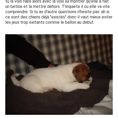
tu la vois faire alors avec la voix lui montrer qu'elle a fait
un betise et la mettre dehors. T'inquiete il ou elle va vite
comprendre. Si tu as d'autre questions n'hesite pas. ah si
ce sont des chiens déjà "existés" donc il vaut mieux eviter
les jeux trop exitants comme le ballon au debut.