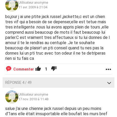
Utilisateur anonyme
11 avr. 2009 à 21:04
bo,jour j ai une ptite jack russel ,jackette,c est un chien
tres vif qui a besoin de se depenser,elle est tetue mais
tres intelligente .nous lui avons appris plein de tours ,elle
comprend aussi beaucoup de mots il faut beaucoup lui
parler.C est vraiment tres affectueux si tu lui donnes de l
amour il te le rendras au centuple .Je te souhaite
beaucoup de plaisir! un pti conseil quand tu nes pas la
donnes lui un pti truc avec ton odeur il ne te detriperas
rien si tu fais ca
1
Commenter
RÉPONSE 4 / 49
Utilisateur anonyme
17 nov. 2010 à 11:48
salue j'ai une chienne jack russel depuis un peu moins
d'1ans elle était imsuportable elle boufait les murs bref