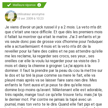
Meilleure réponse
Utilisateur anonyme
13 avr. 2009 à 10:23
Je viens d'avoir un jack russel il y a 2 mois. La veto m'a dit
que c'etait une race difficile. Et que dés les premiers mois
il fallait lui montrer qui etait le maitre. J'ai 3 enfants et je
vis seule donc pas de grosse voix d'homme pour l'eduquer.
elle a actuellemùent 4 mois et la veto m'a dit de la
reveiller pour lui faire des calins et ne pas attendre qu'elle
me les reclame, lui regarder ses crocs, ses yeux , ses
oreilles car elle la voulu lui regarder pour sa visiste des 3
mois et daisy la chienne à grogner. La j'ai appris à la
dominer. Il faut la prendre par la peau du cou la mettre sur
le dos et lui tiré la joue comme sa mere le fait, elle va
pleuré mais aprés va se laisser faire sans rien dire. Mes
enfants le font aussi et je peux te dire qu'elle nous
domine bcp moins qu'avant. MAintenant elle est adorable,
trés rapide, mange tout ce qu'elle trouve tetu. mais j'ai tjs
le dernier mot. Par contre ne jamais la tapé avec un
journal, mais ton veto te le dira. Quand elle fait pipi et que