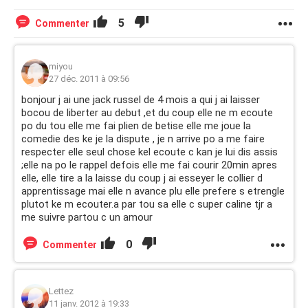
5
Commenter
miyou
27 déc. 2011 à 09:56
bonjour j ai une jack russel de 4 mois a qui j ai laisser
bocou de liberter au debut ,et du coup elle ne m ecoute
po du tou elle me fai plien de betise elle me joue la
comedie des ke je la dispute , je n arrive po a me faire
respecter elle seul chose kel ecoute c kan je lui dis assis
;elle na po le rappel defois elle me fai courir 20min apres
elle, elle tire a la laisse du coup j ai esseyer le collier d
apprentissage mai elle n avance plu elle prefere s etrengle
plutot ke m ecouter.a par tou sa elle c super caline tjr a
me suivre partou c un amour
0
Commenter
Lettez
11 janv. 2012 à 19:33