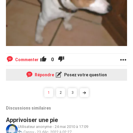
0
Commenter
Répondre
Posez votre question
1
2
3
Discussions similaires
Apprivoiser une pie
Utilisateur anonyme
-
24 mai 2010 à 17:09
Cassy
-
23 déc. 2022 à 02:27