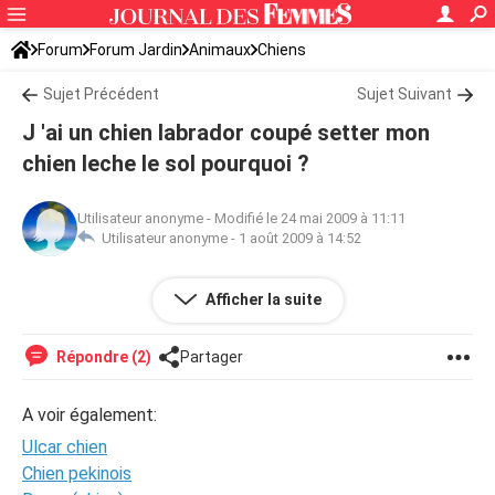
Forum
Forum Jardin
Animaux
Chiens
Sujet Précédent
Sujet Suivant
J 'ai un chien labrador coupé setter mon
chien leche le sol pourquoi ?
Utilisateur anonyme
-
Modifié le 24 mai 2009 à 11:11
Utilisateur anonyme -
1 août 2009 à 14:52
j 'ai un chien labrador coupé setter mon chien leche le sol
Afficher la suite
pourquoi ?
Répondre (2)
Partager
A voir également:
Ulcar chien
Chien pekinois