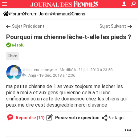
Forum
Forum Jardin
Animaux
Chiens
Sujet Précédent
Sujet Suivant
Pourquoi ma chienne lèche-t-elle les pieds ?
Résolu
Chien
Utilisateur anonyme
-
Modifié le 21 juil. 2010 à 23:58
Anju -
19 déc. 2018 à 12:36
ma petite chienne de 1 an veux toujours me lecher les
pied a moi a et aux gens qui vienne cela a t il une
sinification ou un acte de dominance chez les chiens qui
peux me dire cest desagreable merci d avance
Répondre (11)
Posez votre question
Partager