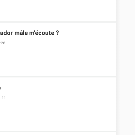
rador mâle m'écoute ?
0:26
s
1:11