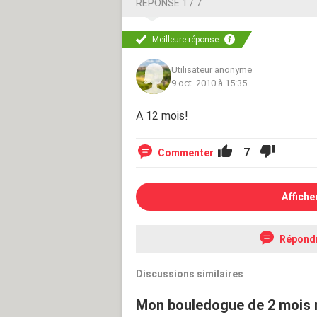
RÉPONSE 1 / 7
Meilleure réponse
Utilisateur anonyme
9 oct. 2010 à 15:35
A 12 mois!
7
Commenter
Affiche
Répond
Discussions similaires
Mon bouledogue de 2 mois 