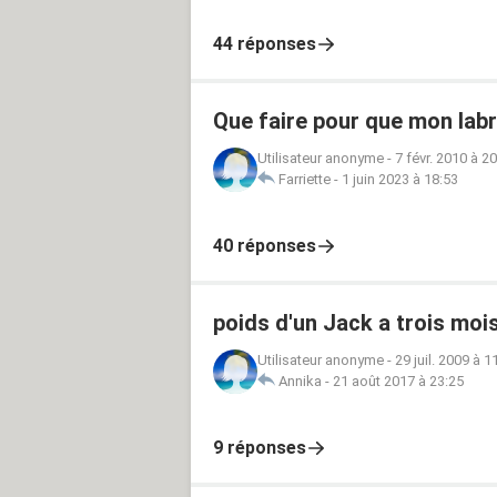
44 réponses
Que faire pour que mon lab
Utilisateur anonyme
-
7 févr. 2010 à 2
Farriette
-
1 juin 2023 à 18:53
40 réponses
poids d'un Jack a trois moi
Utilisateur anonyme
-
29 juil. 2009 à 1
Annika
-
21 août 2017 à 23:25
9 réponses