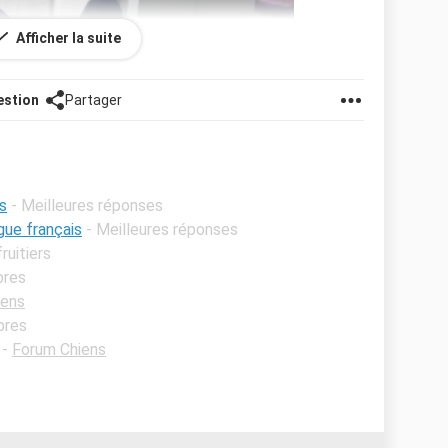
Afficher la suite
estion
Partager
s
- Meilleures réponses
gue français
- Meilleures réponses
ruitiers
bres
iens
bres
-
Forum Chiens