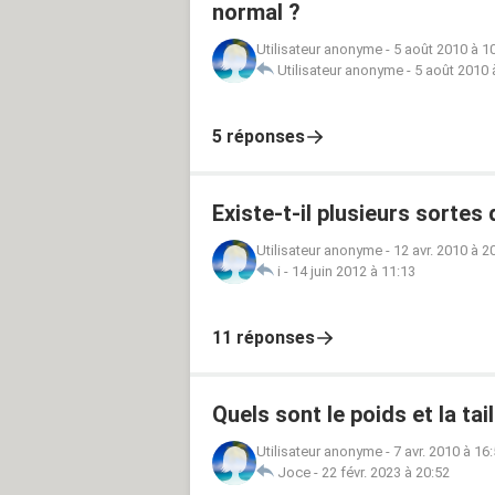
normal ?
Utilisateur anonyme
-
5 août 2010 à 1
Utilisateur anonyme
-
5 août 2010 
5 réponses
Existe-t-il plusieurs sorte
Utilisateur anonyme
-
12 avr. 2010 à 2
i
-
14 juin 2012 à 11:13
11 réponses
Quels sont le poids et la tai
Utilisateur anonyme
-
7 avr. 2010 à 16
Joce
-
22 févr. 2023 à 20:52