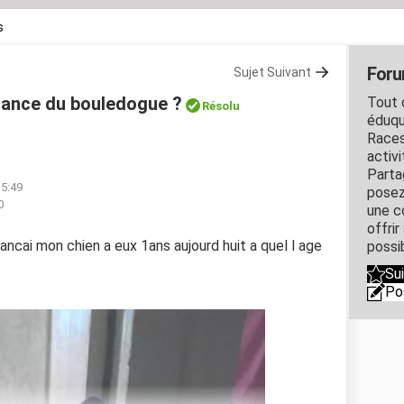
s
Foru
Sujet Suivant
ssance du bouledogue ?
Tout c
Résolu
éduqu
Races
activ
Parta
15:49
posez
0
une c
offri
rancai mon chien a eux 1ans aujourd huit a quel l age
possi
Su
Po