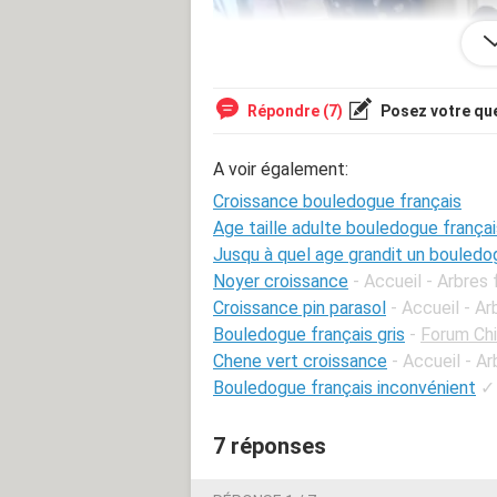
Répondre (7)
Posez votre qu
A voir également:
Croissance bouledogue français
Age taille adulte bouledogue françai
Jusqu à quel age grandit un bouledo
Noyer croissance
- Accueil - Arbres f
Croissance pin parasol
- Accueil - Ar
Bouledogue français gris
-
Forum Ch
Chene vert croissance
- Accueil - Ar
Bouledogue français inconvénient
✓
7 réponses