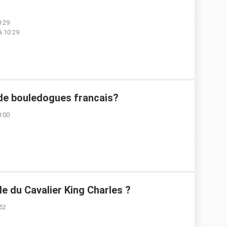
0:29
à 10:29
s de bouledogues francais?
0:00
lle du Cavalier King Charles ?
:52