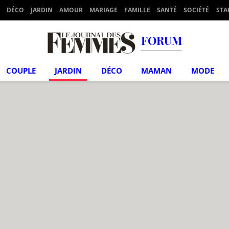
DÉCO
JARDIN
AMOUR
MARIAGE
FAMILLE
SANTÉ
SOCIÉTÉ
STA
FORUM
COUPLE
JARDIN
DÉCO
MAMAN
MODE