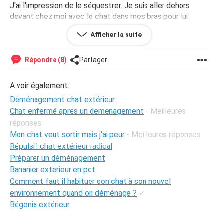
J'ai l'impression de le séquestrer. Je suis aller dehors
devant chez moi avec le chat dans mes bras pour lui
montrer son futur territoire (il regardait partout avec de
Afficher la suite
gros yeux). Mais je ne sais pas si je peux le lâcher, j'ai peur
qu'il se sauve et qu'il se perde. De plus, depuis hier, je ne
sais pas pourquoi, il se met à courir dans tous les sens
Répondre (8)
Partager
comme un fou, comme ça sans raison, et il regarde
partout avec de gros yeux (comme si il traquait une
A voir également:
souris). Est ce qu'il pète les plombs parce qu'il ne va pas
Déménagement chat extérieur
dehors ?
Chat enfermé apres un demenagement
- Meilleures
réponses
Mon chat veut sortir mais j'ai peur
- Meilleures réponses
Répulsif chat extérieur radical
Préparer un déménagement
Bananier exterieur en pot
Comment faut il habituer son chat à son nouvel
environnement quand on déménage ?
✓
Bégonia extérieur