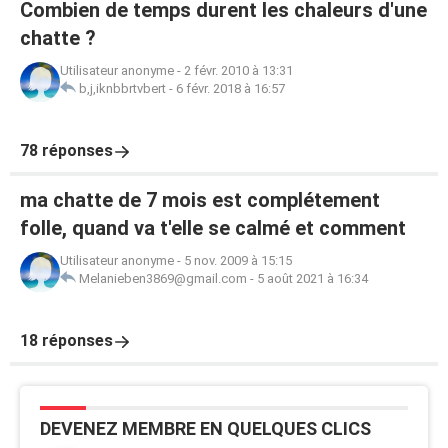
Combien de temps durent les chaleurs d'une
chatte ?
Utilisateur anonyme
-
2 févr. 2010 à 13:31
b,j,iknbbrtvbert
-
6 févr. 2018 à 16:57
78 réponses
ma chatte de 7 mois est complétement
folle, quand va t'elle se calmé et comment
Utilisateur anonyme
-
5 nov. 2009 à 15:15
Melanieben3869@gmail.com
-
5 août 2021 à 16:34
18 réponses
DEVENEZ MEMBRE EN QUELQUES CLICS