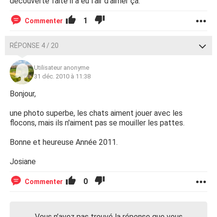
découverte faite il a eu l'air d'aimer ça.
1
Commenter
RÉPONSE 4 / 20
Utilisateur anonyme
31 déc. 2010 à 11:38
Bonjour,
une photo superbe, les chats aiment jouer avec les
flocons, mais ils n'aiment pas se mouiller les pattes.
Bonne et heureuse Année 2011.
Josiane
0
Commenter
Vous n’avez pas trouvé la réponse que vous