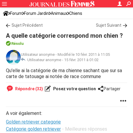
Forum
Forum Jardin
Animaux
Chiens
Sujet Précédent
Sujet Suivant
A quelle catégorie correspond mon chien ?
Résolu
Utilisateur anonyme
-
Modifié le 10 févr. 2011 à 11:05
Utilisateur anonyme -
15 févr. 2011 à 01:02
Qu'elle ai la catégorie de ma chienne sachant que sur sa
carte de tatouage ai notée de race commune
Répondre (32)
Posez votre question
Partager
A voir également:
Golden retriever categorie
Catégorie golden retriever
- Meilleures réponses