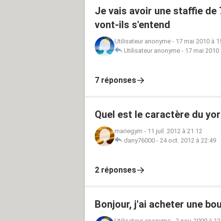
Je vais avoir une staffie d
vont-ils s'entend
Utilisateur anonyme
-
17 mai 2010 à 1
Utilisateur anonyme
-
17 mai 2010 
7 réponses
Quel est le caractère du yor
mariegym
-
11 juil. 2012 à 21:12
dany76000
-
24 oct. 2012 à 22:49
2 réponses
Bonjour, j'ai acheter une b
Utilisateur anonyme
-
2 nov. 2009 à 12