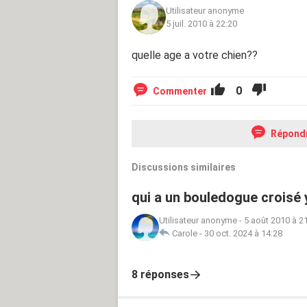
Utilisateur anonyme
5 juil. 2010 à 22:20
quelle age a votre chien??
0
Commenter
Répond
Discussions similaires
qui a un bouledogue croisé
Utilisateur anonyme
-
5 août 2010 à 2
Carole
-
30 oct. 2024 à 14:28
8 réponses