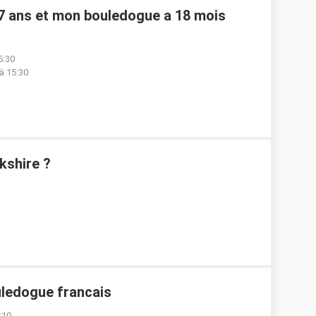
e 7 ans et mon bouledogue a 18 mois
5:30
à 15:30
kshire ?
ouledogue francais
:10