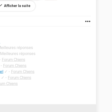
Afficher la suite
s
Meilleures réponses
 Meilleures réponses
-
Forum Chiens
-
Forum Chiens
el
✓
-
Forum Chiens
✓
-
Forum Chiens
rum Chiens