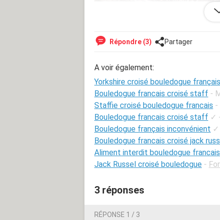
Répondre (3)
Partager
A voir également:
Yorkshire croisé bouledogue françai
Bouledogue francais croisé staff
- 
Staffie croisé bouledogue francais
-
Bouledogue francais croisé staff
✓
Bouledogue français inconvénient
✓
Bouledogue francais croisé jack russ
Aliment interdit bouledogue francais
Jack Russel croisé bouledogue
-
Fo
3 réponses
RÉPONSE 1 / 3