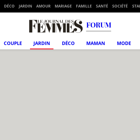
DÉCO
JARDIN
AMOUR
MARIAGE
FAMILLE
SANTÉ
SOCIÉTÉ
STA
FORUM
COUPLE
JARDIN
DÉCO
MAMAN
MODE