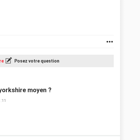
re
Posez votre question
 yorkshire moyen ?
1:11