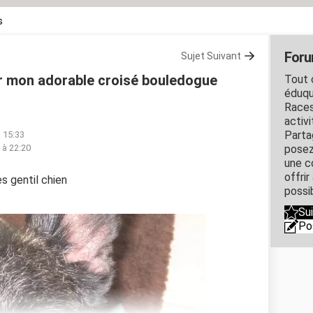
s
Foru
Sujet Suivant
r mon adorable croisé bouledogue
Tout c
éduqu
Races
activ
Parta
 15:33
0 à 22:20
posez
une c
offri
s gentil chien
possi
Su
Po