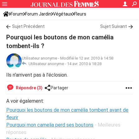
Forum
Forum Jardin
Végétaux
Fleurs
Sujet Précédent
Sujet Suivant
Pourquoi les boutons de mon camélia
tombent-ils ?
Utilisateur anonyme
-
Modifié le 12 avr. 2010 à 14:58
Utilisateur anonyme -
14 avr. 2010 à 18:28
Ils n'arrivent pas à l'éclosion.
Répondre (3)
Partager
A voir également:
Pourquoi les boutons de mon camélia tombent avant de
fleurir
Pourquoi mon camelia perd ses boutons
- Meilleures
réponses