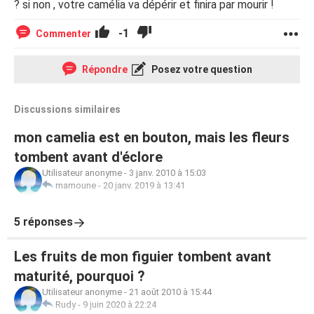
? si non , votre camélia va dépérir et finira par mourir !
-1
Commenter
Répondre
Posez votre question
Discussions similaires
mon camelia est en bouton, mais les fleurs
tombent avant d'éclore
Utilisateur anonyme
-
3 janv. 2010 à 15:03
mamoune
-
20 janv. 2019 à 13:41
5 réponses
Les fruits de mon figuier tombent avant
maturité, pourquoi ?
Utilisateur anonyme
-
21 août 2010 à 15:44
Rudy
-
9 juin 2020 à 22:24