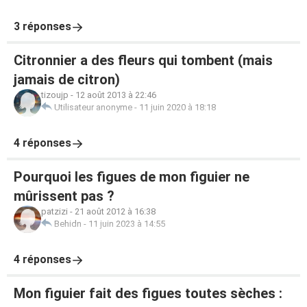
3 réponses
Citronnier a des fleurs qui tombent (mais
jamais de citron)
tizoujp
-
12 août 2013 à 22:46
Utilisateur anonyme
-
11 juin 2020 à 18:18
4 réponses
Pourquoi les figues de mon figuier ne
mûrissent pas ?
patzizi
-
21 août 2012 à 16:38
Behidn
-
11 juin 2023 à 14:55
4 réponses
Mon figuier fait des figues toutes sèches :