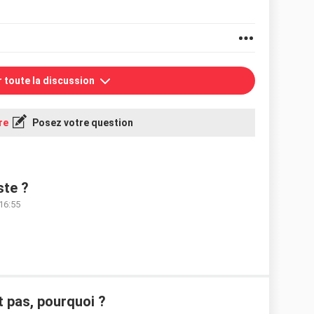
r toute la discussion
re
Posez votre question
ste ?
 16:55
it pas, pourquoi ?