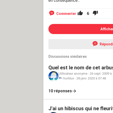
en conséquence...
6
Commenter
Affiche
Répond
Discussions similaires
Quel est le nom de cet arbu
Utilisateur anonyme
-
26 sept. 2009 à
hortilux
-
28 janv. 2020 à 07:48
10 réponses
J'ai un hibiscus qui ne fleur