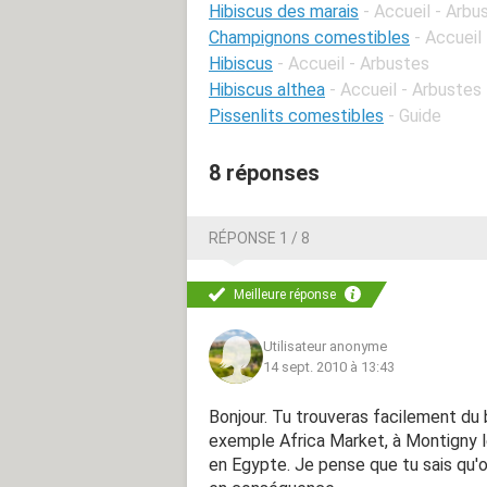
Hibiscus des marais
- Accueil - Arbu
Champignons comestibles
- Accueil
Hibiscus
- Accueil - Arbustes
Hibiscus althea
- Accueil - Arbustes
Pissenlits comestibles
- Guide
8 réponses
RÉPONSE 1 / 8
Meilleure réponse
Utilisateur anonyme
14 sept. 2010 à 13:43
Bonjour. Tu trouveras facilement du 
exemple Africa Market, à Montigny l
en Egypte. Je pense que tu sais qu'