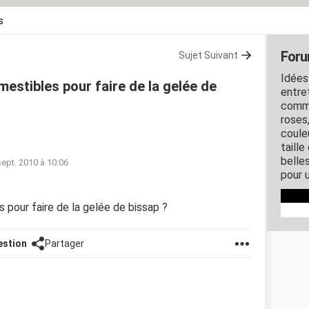
s
Foru
Sujet Suivant
Idées
estibles pour faire de la gelée de
entret
comme
roses
couleu
taille
belles
sept. 2010 à 10:06
pour u
 pour faire de la gelée de bissap ?
estion
Partager