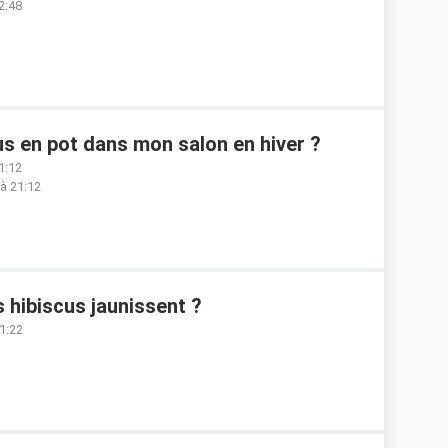
2:48
us en pot dans mon salon en hiver ?
1:12
 à 21:12
s hibiscus jaunissent ?
1:22