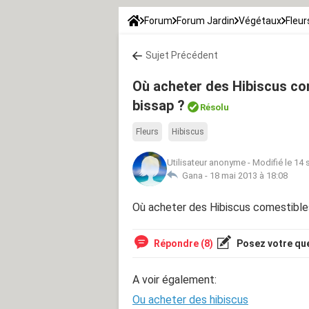
Forum
Forum Jardin
Végétaux
Fleur
Sujet Précédent
Où acheter des Hibiscus com
bissap ?
Résolu
Fleurs
Hibiscus
Utilisateur anonyme
-
Modifié le 14 
Gana -
18 mai 2013 à 18:08
Où acheter des Hibiscus comestibles
Répondre (8)
Posez votre qu
A voir également:
Ou acheter des hibiscus