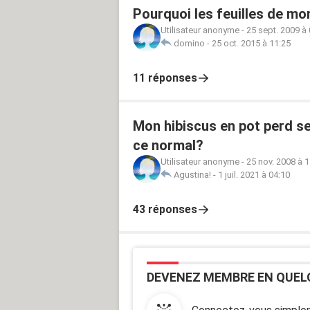
Pourquoi les feuilles de mon
Utilisateur anonyme
-
25 sept. 2009 à
domino
-
25 oct. 2015 à 11:25
11 réponses
Mon hibiscus en pot perd ses 
ce normal?
Utilisateur anonyme
-
25 nov. 2008 à 1
Agustina!
-
1 juil. 2021 à 04:10
43 réponses
DEVENEZ MEMBRE EN QUEL