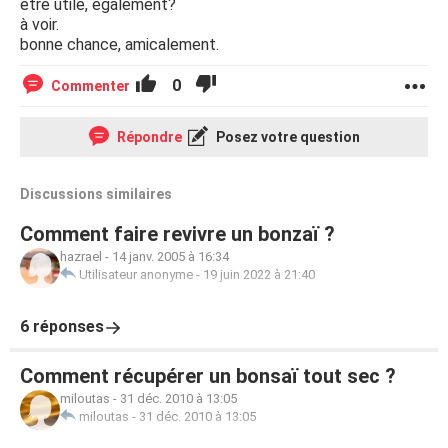
être utile, également?
à voir.
bonne chance, amicalement.
0
Commenter
Répondre
Posez votre question
Discussions similaires
Comment faire revivre un bonzaï ?
hazrael
-
14 janv. 2005 à 16:34
Utilisateur anonyme
-
19 juin 2022 à 21:40
6 réponses
Comment récupérer un bonsaï tout sec ?
miloutas
-
31 déc. 2010 à 13:05
miloutas
-
31 déc. 2010 à 13:05